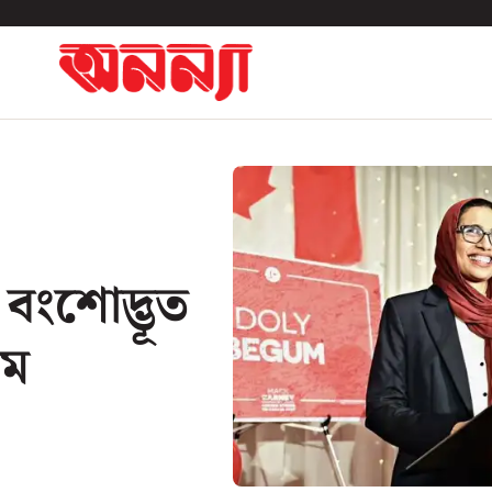
 বংশোদ্ভূত
গম