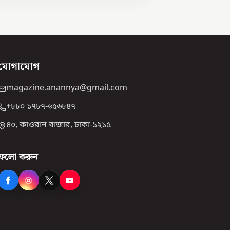
যোগাযোগ
magazine.anannya@gmail.com
+৮৮০ ১৭৮৭-৬৫৬৮৪৭
৪০, কাওরান বাজার, ঢাকা-১২১৫
ফলো করুন