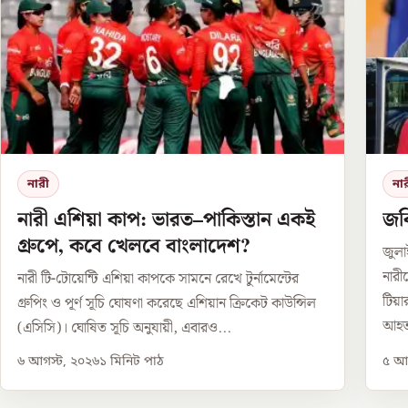
নারী
না
নারী এশিয়া কাপ: ভারত–পাকিস্তান একই
জবি
গ্রুপে, কবে খেলবে বাংলাদেশ?
জুলা
নারী
নারী টি-টোয়েন্টি এশিয়া কাপকে সামনে রেখে টুর্নামেন্টের
টিয়
গ্রুপিং ও পূর্ণ সূচি ঘোষণা করেছে এশিয়ান ক্রিকেট কাউন্সিল
আহত
(এসিসি)। ঘোষিত সূচি অনুযায়ী, এবারও...
৬ আগস্ট, ২০২৬
১
মিনিট পাঠ
৫ আগ