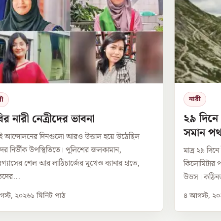
নারী
রী
২৯ দিনে
র নারী নেত্রীদের ভাবনা
সমান পথ 
ই আন্দোলনের দিনগুলো আরও উত্তাল হয়ে উঠেছিল
উডসের
দের নির্ভীক উপস্থিতিতে। পুলিশের জলকামান,
মাত্র ২৯ দিন
ারগ্যাসের শেল আর লাঠিচার্জের মুখেও ব্যানার হাতে,
কিলোমিটার পথ
দের...
উডস। কঠিনত
স্ট, ২০২৬
১
মিনিট পাঠ
৪ আগস্ট, ২