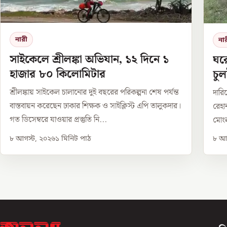
নারী
না
সাইকেলে শ্রীলঙ্কা অভিযান, ১২ দিনে ১
ঘর
হাজার ৮০ কিলোমিটার
চুল
শ্রীলঙ্কায় সাইকেল চালানোর দুই বছরের পরিকল্পনা শেষ পর্যন্ত
দারিদ
বাস্তবায়ন করেছেন ঢাকার শিক্ষক ও সাইক্লিস্ট এপি তালুকদার।
রেহা
গত ডিসেম্বরে যাওয়ার প্রস্তুতি নি...
মোংল
৮ আগস্ট, ২০২৬
১
মিনিট পাঠ
৮ আগ