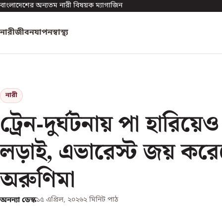
বাংলাদেশের অন্যতম নারী বিষয়ক ম্যাগাজিন
নারী
জীবনযাপন
স্বাস্থ্য
নারী
ট্রেন-দুর্ঘটনায় পা হারিয়ে
লড়াই, এভারেস্ট জয় কর
অরুণিমা
অনন্যা ডেস্ক
১৫ এপ্রিল, ২০২৬
২
মিনিট পাঠ