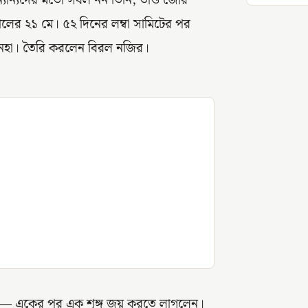
 অন্যান্যদের মতো সবল নন তিনি; তাও জোর
লের ২১ মে। ৫২ দিনের লম্বা সামিটের পর
া সিনহা। তৈরি করলেন বিরল নজির।
কো— একের পর এক শৃঙ্গ জয় করতে লাগলেন।