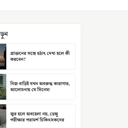
ড়ুন
প্রাক্তনের সঙ্গে হঠাৎ দেখা হলে কী
করবেন?
নিজ বাড়িই যখন অবরুদ্ধ কারাগার,
আলোচনায় যে সিনেমা
জ্বর হলে অবহেলা নয়, ডেঙ্গু
পরীক্ষার পরামর্শ চিকিৎসকদের