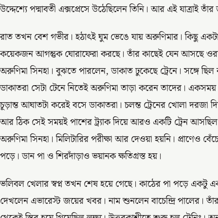
উদ্দেশ্যে পদ্মাবতী এক্সপ্রেসে উঠেছিলেন তিনি। আর এই যাত্রাই তাঁ
রাত তখন বেশ গভীর। হঠাৎই ঘুম ভেঙে যায় অরুণিমার। কিছু এক
কয়েকজন আগন্তুক ঘোরাফেরা করছে। তাঁর কাছেই যেন আসছে ওরা।
অরুণিমা সিনহা। বুঝতে পারলেন, ডাকাত ঢুকেছে ট্রেনে। সঙ্গে ছি
ডাকাতরা সেটা টেনে নিতেই অরুণিমা তাড়া করেন তাদের। একসময় ধ
চূড়ান্ত আঘাতটা করেই বসে ডাকাতরা। চলন্ত ট্রেনের খোলা দরজা দি
আর ঠিক সেই সময়ই পাশের ট্র্যাক দিয়ে আরও একটি ট্রেন আসছিল
অরুণিমা সিনহা। মিলিটারির পরীক্ষা আর দেওয়া হয়নি। প্রাণেও বেঁচে য
পড়ে। ডান পা ও শিরদাঁড়াও ভয়ানক ক্ষতিগ্রস্ত হয়।
ভলিবল খেলার স্বপ্ন তখন শেষ হয়ে গেছে। কাঠের পা পড়ে একটু এ
দেখলেন এভারেস্ট জয়ের খবর। নাম শুনলেন বাচেন্দ্রি পালের। ত