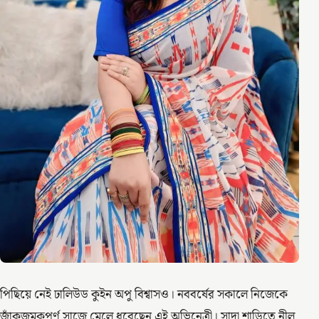
পিছিয়ে নেই ঢালিউড কুইন অপু বিশ্বাসও। নববর্ষের সকালে নিজেকে
জাঁকজমকপূর্ণ সাজে মেলে ধরেছেন এই অভিনেত্রী। সাদা শাড়িতে নীল