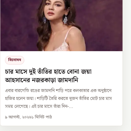
বিনোদন
চার মাসে দুই তাঁতির হাতে বোনা জয়া
আহসানের নজরকাড়া জামদানি
এবার বারগেন্ডি রঙের জামদানি শাড়ি পরে কলকাতার এক অনুষ্ঠানে
হাজির হলেন জয়া। শাড়িটি তৈরি করতে দুজন তাঁতির মোট চার মাস
সময় লেগেছে। এই চার মাসে তাঁরা দিন-...
৯ আগস্ট, ২০২৬
১
মিনিট পাঠ