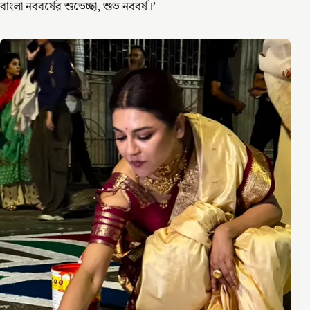
বাংলা নববর্ষের শুভেচ্ছা, শুভ নববর্ষ।’