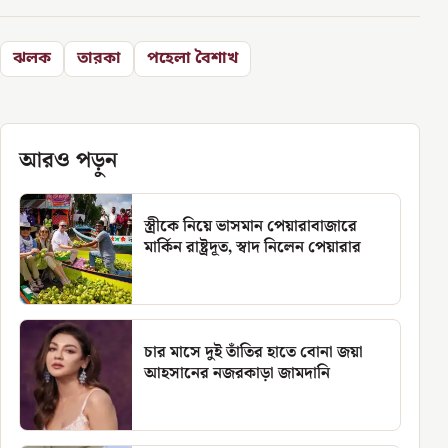
ঝলক
তারকা
পহেলা বৈশাখ
আরও পড়ুন
স্ত্রীকে নিয়ে ভাসমান পেয়ারাবাজারে
মার্কিন রাষ্ট্রদূত, স্বাদ নিলেন পেয়ারার
চার মাসে দুই তাঁতির হাতে বোনা জয়া
আহসানের নজরকাড়া জামদানি