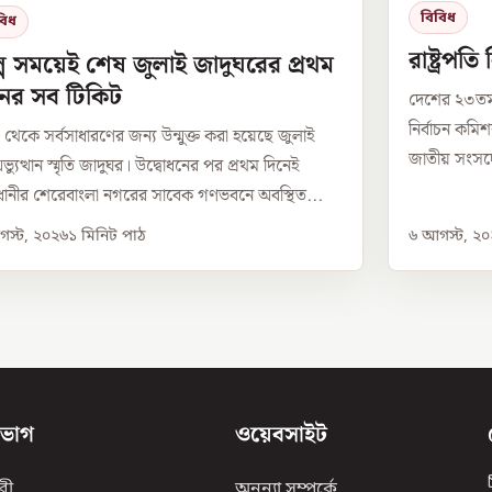
বিবিধ
বিধ
রাষ্ট্রপত
্প সময়েই শেষ জুলাই জাদুঘরের প্রথম
নের সব টিকিট
দেশের ২৩তম 
নির্বাচন কম
েকে সর্বসাধারণের জন্য উন্মুক্ত করা হয়েছে জুলাই
জাতীয় সংসদের
্যুত্থান স্মৃতি জাদুঘর। উদ্বোধনের পর প্রথম দিনেই
ানীর শেরেবাংলা নগরের সাবেক গণভবনে অবস্থিত...
স্ট, ২০২৬
১
মিনিট পাঠ
৬ আগস্ট, ২
িভাগ
ওয়েবসাইট
রী
অনন্যা সম্পর্কে