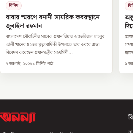
বিবিধ
বি
বাবার স্মরণে বনানী সামরিক কবরস্থানে
অল
জুবাইদা রহমান
দি
বাংলাদেশ নৌবাহিনীর সাবেক প্রধান রিয়ার অ্যাডমিরাল মাহবুব
আজ থ
আলী খানের ৪২তম মৃত্যুবার্ষিকী উপলক্ষে তার কবরে শ্রদ্ধা
গণঅভ
নিবেদন করেছেন প্রধানমন্ত্রীর সহধর্মিণী...
রাজধ
৭ আগস্ট, ২০২৬
১
মিনিট পাঠ
৬ আগ
ব
না