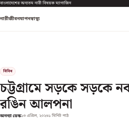
বাংলাদেশের অন্যতম নারী বিষয়ক ম্যাগাজিন
নারী
জীবনযাপন
স্বাস্থ্য
বিবিধ
চট্টগ্রামে সড়কে সড়কে নব
রঙিন আলপনা
অনন্যা ডেস্ক
১৩ এপ্রিল, ২০২৬
১
মিনিট পাঠ