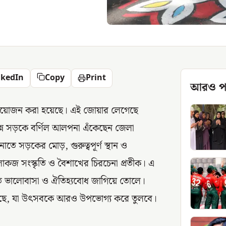
nkedIn
Copy
Print
আরও প
ল আয়োজন করা হয়েছে। এই জোয়ার লেগেছে
িভিন্ন সড়কে বর্ণিল আলপনা এঁকেছেন জেলা
নাতে সড়কের মোড়, গুরুত্বপূর্ণ স্থান ও
োকজ সংস্কৃতি ও বৈশাখের চিরচেনা প্রতীক। এ
তি ভালোবাসা ও ঐতিহ্যবোধ জাগিয়ে তোলে।
তি চলছে, যা উৎসবকে আরও উপভোগ্য করে তুলবে।