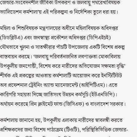
জেন্ডার-সংবেদনশীল জীবিকা উপকরণ ও জলবায়ু পথরেখাবিষয়ক
ভ্যালিডেশন কর্মশালা’য় এই পরিকল্পনা ও নির্দেশিকা তুলে ধরা হয়।
মহিলা ও শিশুবিষয়ক মন্ত্রণালয়ের অধীনে মহিলাবিষয়ক অধিদপ্তর
(ডিডব্লিউএ) এবং জনস্বাস্থ্য প্রকৌশল অধিদপ্তর (ডিপিএইচই)
যৌথভাবে খুলনা ও সাতক্ষীরার পাঁচটি উপজেলায় একটি বিশেষ প্রকল্প
বাস্তবায়ন করছে। ‘জলবায়ু পরিবর্তনজনিত লবণাক্ততা মোকাবিলায়
উপকূলীয় জনগোষ্ঠী, বিশেষ করে নারীদের অভিযোজন সক্ষমতা বৃদ্ধি’
শীর্ষক এই প্রকল্পের আওতায় কর্মশালাটি আয়োজন করে ইনস্টিটিউট
অব প্রফেশনাল ট্রেইনিং অ্যান্ড ম্যানেজমেন্ট (আইপিটিএম)। এতে
কারিগরি সহায়তা দিচ্ছে জাতিসংঘ উন্নয়ন কর্মসূচি (ইউএনডিপি)।
অর্থায়ন করেছে গ্রিন ক্লাইমেট ফান্ড (জিসিএফ) ও বাংলাদেশ সরকার।
কর্মশালায় জানানো হয়, উপকূলীয় এলাকায় নারীদের স্বাবলম্বী করতে
প্রশিক্ষকদের জন্য বিশেষ পাঠ্যক্রম (টিওটি), পরিস্থিতিভিত্তিক জেন্ডার-