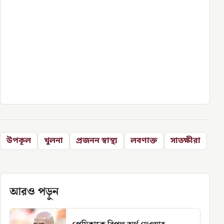
উপকূল
খুলনা
প্রজনন স্বাস্থ্য
লবণাক্ত
সাতক্ষীরা
আরও পড়ুন