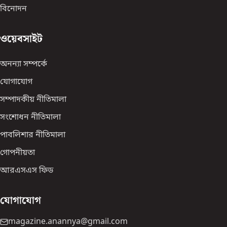
বিনোদন
ওয়েবসাইট
অনন্যা সম্পর্কে
যোগাযোগ
সম্পাদকীয় নীতিমালা
সংশোধন নীতিমালা
পাবলিশার নীতিমালা
গোপনীয়তা
আরএসএস ফিড
যোগাযোগ
magazine.anannya@gmail.com