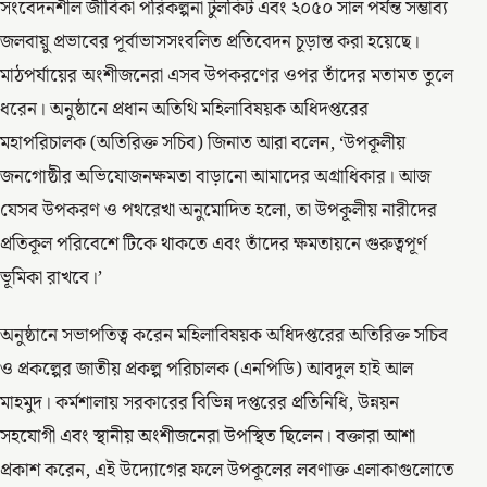
সংবেদনশীল জীবিকা পরিকল্পনা টুলকিট এবং ২০৫০ সাল পর্যন্ত সম্ভাব্য
জলবায়ু প্রভাবের পূর্বাভাসসংবলিত প্রতিবেদন চূড়ান্ত করা হয়েছে।
মাঠপর্যায়ের অংশীজনেরা এসব উপকরণের ওপর তাঁদের মতামত তুলে
ধরেন। অনুষ্ঠানে প্রধান অতিথি মহিলাবিষয়ক অধিদপ্তরের
মহাপরিচালক (অতিরিক্ত সচিব) জিনাত আরা বলেন, ‘উপকূলীয়
জনগোষ্ঠীর অভিযোজনক্ষমতা বাড়ানো আমাদের অগ্রাধিকার। আজ
যেসব উপকরণ ও পথরেখা অনুমোদিত হলো, তা উপকূলীয় নারীদের
প্রতিকূল পরিবেশে টিকে থাকতে এবং তাঁদের ক্ষমতায়নে গুরুত্বপূর্ণ
ভূমিকা রাখবে।’
অনুষ্ঠানে সভাপতিত্ব করেন মহিলাবিষয়ক অধিদপ্তরের অতিরিক্ত সচিব
ও প্রকল্পের জাতীয় প্রকল্প পরিচালক (এনপিডি) আবদুল হাই আল
মাহমুদ। কর্মশালায় সরকারের বিভিন্ন দপ্তরের প্রতিনিধি, উন্নয়ন
সহযোগী এবং স্থানীয় অংশীজনেরা উপস্থিত ছিলেন। বক্তারা আশা
প্রকাশ করেন, এই উদ্যোগের ফলে উপকূলের লবণাক্ত এলাকাগুলোতে