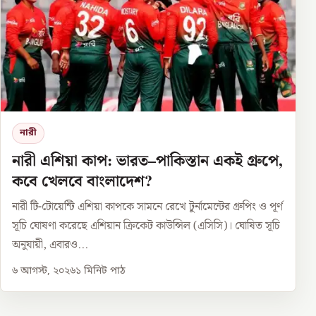
নারী
নারী এশিয়া কাপ: ভারত–পাকিস্তান একই গ্রুপে,
কবে খেলবে বাংলাদেশ?
নারী টি-টোয়েন্টি এশিয়া কাপকে সামনে রেখে টুর্নামেন্টের গ্রুপিং ও পূর্ণ
সূচি ঘোষণা করেছে এশিয়ান ক্রিকেট কাউন্সিল (এসিসি)। ঘোষিত সূচি
অনুযায়ী, এবারও...
৬ আগস্ট, ২০২৬
১
মিনিট পাঠ