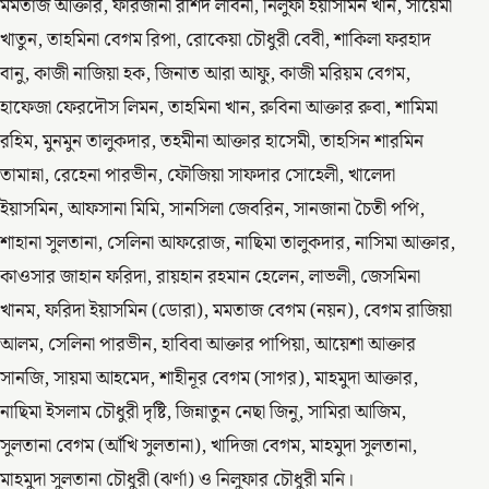
মমতাজ আক্তার, ফারজানা রশিদ লাবনী, নিলুফা ইয়াসমিন খান, সায়েমা
খাতুন, তাহমিনা বেগম রিপা, রোকেয়া চৌধুরী বেবী, শাকিলা ফরহাদ
বানু, কাজী নাজিয়া হক, জিনাত আরা আফু, কাজী মরিয়ম বেগম,
হাফেজা ফেরদৌস লিমন, তাহমিনা খান, রুবিনা আক্তার রুবা, শামিমা
রহিম, মুনমুন তালুকদার, তহমীনা আক্তার হাসেমী, তাহসিন শারমিন
তামান্না, রেহেনা পারভীন, ফৌজিয়া সাফদার সোহেলী, খালেদা
ইয়াসমিন, আফসানা মিমি, সানসিলা জেবরিন, সানজানা চৈতী পপি,
শাহানা সুলতানা, সেলিনা আফরোজ, নাছিমা তালুকদার, নাসিমা আক্তার,
কাওসার জাহান ফরিদা, রায়হান রহমান হেলেন, লাভলী, জেসমিনা
খানম, ফরিদা ইয়াসমিন (ডোরা), মমতাজ বেগম (নয়ন), বেগম রাজিয়া
আলম, সেলিনা পারভীন, হাবিবা আক্তার পাপিয়া, আয়েশা আক্তার
সানজি, সায়মা আহমেদ, শাহীনূর বেগম (সাগর), মাহমুদা আক্তার,
নাছিমা ইসলাম চৌধুরী দৃষ্টি, জিন্নাতুন নেছা জিনু, সামিরা আজিম,
সুলতানা বেগম (আঁখি সুলতানা), খাদিজা বেগম, মাহমুদা সুলতানা,
মাহমুদা সুলতানা চৌধুরী (ঝর্ণা) ও নিলুফার চৌধুরী মনি।