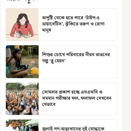
অপুষ্টি থেকে হতে পারে ‘টাইপ-৫
ডায়াবেটিস’, ঝুঁকিতে তরুণ ও রোগা
মানুষ
শিশুর চোখে পরিবারের নীরব ভাঙনের
গল্প ‘ব্লু হেরন’
সোমবার প্রকাশ হচ্ছে এসএসসি ও
সমমান পরীক্ষার ফল, ফলাফল দেখবেন
যেভাবে
জুলাই গণ-অভ্যুত্থানের দুই যোদ্ধাকে