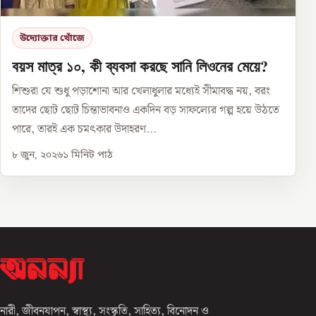
উদ্যোক্তার খোঁজে
বয়স মাত্র ১০, কী ব্যবসা করছে সানি লিওনের মেয়ে?
শিশুরা যে শুধু পড়াশোনা আর খেলাধুলার মধ্যেই সীমাবদ্ধ নয়, বরং
তাদের ছোট ছোট চিন্তাভাবনাও একদিন বড় সাফল্যের গল্প হয়ে উঠতে
পারে, তারই এক চমৎকার উদাহরণ...
৮ জুন, ২০২৬
১
মিনিট পাঠ
নারী, জীবনযাপন, স্বাস্থ্য, সংস্কৃতি, সাহিত্য, বিনোদন ও