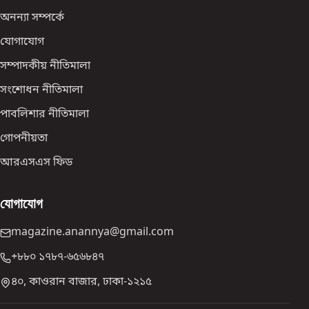
অনন্যা সম্পর্কে
যোগাযোগ
সম্পাদকীয় নীতিমালা
সংশোধন নীতিমালা
পাবলিশার নীতিমালা
গোপনীয়তা
আরএসএস ফিড
যোগাযোগ
magazine.anannya@gmail.com
+৮৮০ ১৭৮৭-৬৫৬৮৪৭
৪০, কাওরান বাজার, ঢাকা-১২১৫