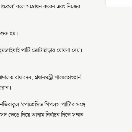
আংকেল’ বলে সম্বোধন করেন এবং নিজের
শুরু হয়।
 ভূমজাইথাই পার্টি জোট ছাড়ার ঘোষণা দেয়।
লত রায় দেন, প্রধানমন্ত্রী পায়েতোংতার্ন
হারান।
নভিরাকুল ‘পোগ্রেসিভ পিপলস পার্টি’র সঙ্গে
ংসদ ভেঙে দিয়ে আগাম নির্বাচন দিতে সম্মত