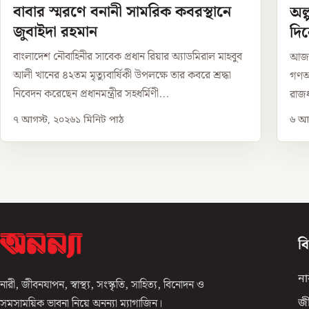
বাবার স্মরণে বনানী সামরিক কবরস্থানে
অল
জুবাইদা রহমান
দি
বাংলাদেশ নৌবাহিনীর সাবেক প্রধান রিয়ার অ্যাডমিরাল মাহবুব
আজ থ
আলী খানের ৪২তম মৃত্যুবার্ষিকী উপলক্ষে তার কবরে শ্রদ্ধা
গণঅভ
নিবেদন করেছেন প্রধানমন্ত্রীর সহধর্মিণী...
রাজধ
৭ আগস্ট, ২০২৬
১
মিনিট পাঠ
৬ আগ
ব
না
নারী, জীবনযাপন, স্বাস্থ্য, সংস্কৃতি, সাহিত্য, বিনোদন ও
সমসাময়িক ভাবনা নিয়ে অনন্যা ম্যাগাজিন।
জ