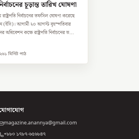
ি নির্বাচনের চূড়ান্ত তারিখ ঘোষণা
রাষ্ট্রপতি নির্বাচনের তফসিল ঘোষণা করেছে
িশন (ইসি)। আগামী ২০ আগস্ট বৃহস্পতিবার
 অধিবেশন কক্ষে রাষ্ট্রপতি নির্বাচনের ভ...
০২৬
১
মিনিট পাঠ
যোগাযোগ
magazine.anannya@gmail.com
+৮৮০ ১৭৮৭-৬৫৬৮৪৭