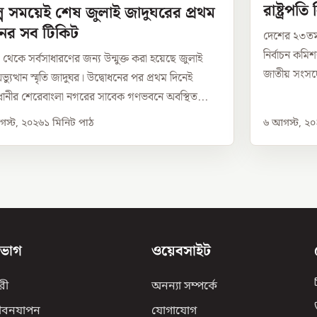
রাষ্ট্রপত
্প সময়েই শেষ জুলাই জাদুঘরের প্রথম
নের সব টিকিট
দেশের ২৩তম 
নির্বাচন কম
েকে সর্বসাধারণের জন্য উন্মুক্ত করা হয়েছে জুলাই
জাতীয় সংসদের
্যুত্থান স্মৃতি জাদুঘর। উদ্বোধনের পর প্রথম দিনেই
ানীর শেরেবাংলা নগরের সাবেক গণভবনে অবস্থিত...
স্ট, ২০২৬
১
মিনিট পাঠ
৬ আগস্ট, ২
িভাগ
ওয়েবসাইট
রী
অনন্যা সম্পর্কে
ীবনযাপন
যোগাযোগ