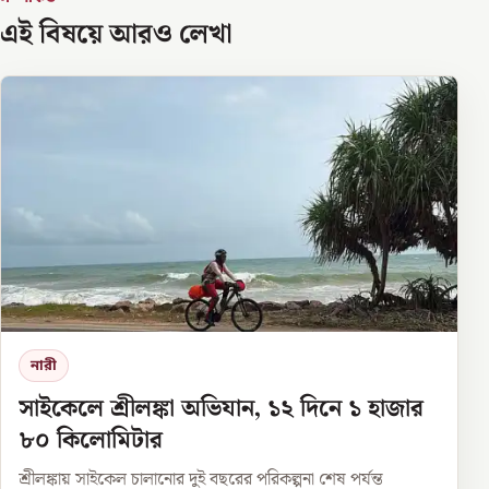
এই বিষয়ে আরও লেখা
নারী
সাইকেলে শ্রীলঙ্কা অভিযান, ১২ দিনে ১ হাজার
৮০ কিলোমিটার
শ্রীলঙ্কায় সাইকেল চালানোর দুই বছরের পরিকল্পনা শেষ পর্যন্ত