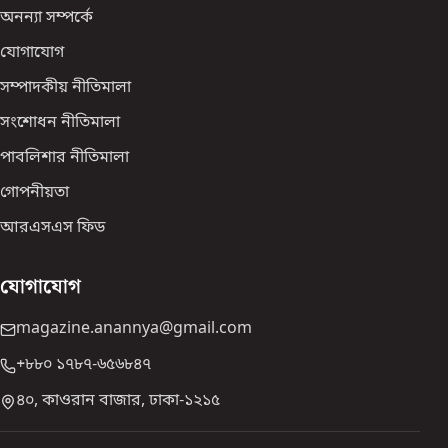
অনন্যা সম্পর্কে
যোগাযোগ
সম্পাদকীয় নীতিমালা
সংশোধন নীতিমালা
পাবলিশার নীতিমালা
গোপনীয়তা
আরএসএস ফিড
যোগাযোগ
magazine.anannya@gmail.com
+৮৮০ ১৭৮৭-৬৫৬৮৪৭
৪০, কাওরান বাজার, ঢাকা-১২১৫