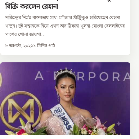
বিক্রি করলেন রেহানা
দারিদ্র্যের নির্মম বাস্তবতায় মাথা গোঁজার ঠাঁইটুকুও হারিয়েছেন রেহানা
খাতুন। দুই সন্তানকে নিয়ে এখন তার ঠিকানা খুলনা-মোংলা রেললাইনের
পাশের খোলা জায়গা...
৮ আগস্ট, ২০২৬
১
মিনিট পাঠ