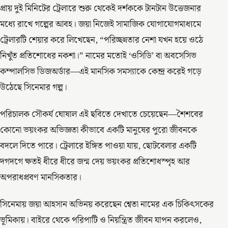
প্রায় দুই মিনিটের ট্রেলারে শুরু থেকেই দর্শককে টানটান উত্তেজনার
মধ্যে রাখে গল্পের আবহ। জয়া নিজেই সামাজিক যোগাযোগমাধ্যমে
ট্রেলারটি শেয়ার করে লিখেছেন, “পরিচ্ছন্নতার নেশা যখন হয়ে ওঠে
নিখুঁত প্রতিশোধের নকশা।” নামের মতোই ‘ওসিডি’ বা অবসেসিভ
কম্পালসিভ ডিজঅর্ডার—এই মানসিক সমস্যাকে কেন্দ্র করেই গড়ে
উঠেছে সিনেমার গল্প।
পরিচালক সৌকর্য ঘোষাল এই ছবিতে দেখাতে চেয়েছেন—শৈশবের
কোনো ভয়ংকর অভিজ্ঞতা কীভাবে একটি মানুষের পুরো জীবনকে
বদলে দিতে পারে। ট্রেলারে ইঙ্গিত পাওয়া যায়, ছোটবেলার একটি
দগদগে ক্ষতই ধীরে ধীরে জন্ম দেয় ভয়ংকর প্রতিশোধস্পৃহ আর
অপরাধপ্রবণ মানসিকতার।
সিনেমায় জয়া আহসান অভিনয় করেছেন শ্বেতা নামের এক চিকিৎসকের
ভূমিকায়। বাইরে থেকে পরিপাটি ও নিয়ন্ত্রিত জীবন যাপন করলেও,