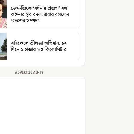
জেন-জিকে ‘নর্দমার প্রজন্ম’ বলা
কঙ্গনার সুর বদল, এবার বললেন
‘দেশের সম্পদ’
সাইকেলে শ্রীলঙ্কা অভিযান, ১২
দিনে ১ হাজার ৮০ কিলোমিটার
ADVERTISEMENTS