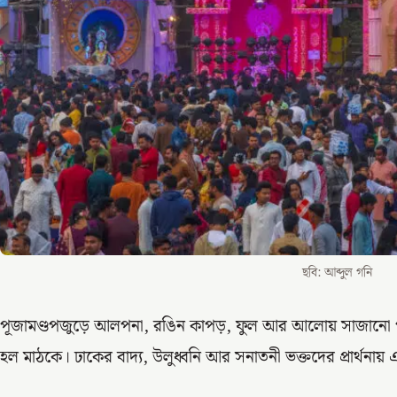
ছবি: আব্দুল গনি
পূজামণ্ডপজুড়ে আলপনা, রঙিন কাপড়, ফুল আর আলোয় সাজানো পরিব
হল মাঠকে। ঢাকের বাদ্য, উলুধ্বনি আর সনাতনী ভক্তদের প্রার্থনায়