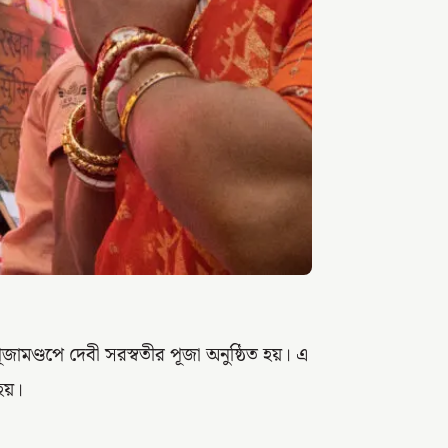
ন পূজামণ্ডপে দেবী সরস্বতীর পূজা অনুষ্ঠিত হয়। এ
 হয়।