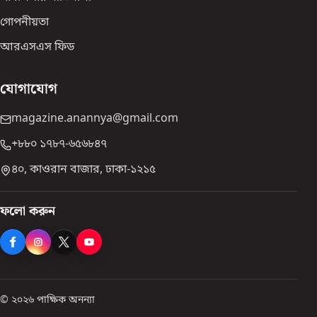
গোপনীয়তা
আরএসএস ফিড
যোগাযোগ
magazine.anannya@gmail.com
+৮৮০ ১৭৮৭-৬৫৬৮৪৭
৪০, কাওরান বাজার, ঢাকা-১২১৫
ফলো করুন
© ২০২৬ পাক্ষিক অনন্যা