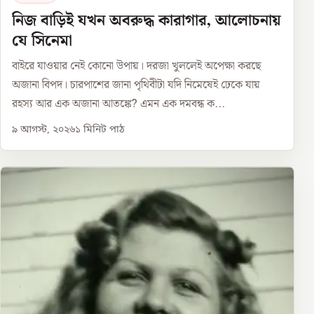
নিজ বাড়িই যখন অবরুদ্ধ কারাগার, আলোচনায়
যে সিনেমা
বাইরে যাওয়ার নেই কোনো উপায়। দরজা খুললেই অপেক্ষা করছে
অজানা বিপদ। চারপাশের জানা পৃথিবীটা যদি নিমেষেই ঢেকে যায়
রহস্য আর এক অজানা আতঙ্কে? এমন এক দমবন্ধ ক...
৯ আগস্ট, ২০২৬
১
মিনিট পাঠ