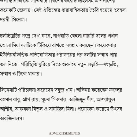
উপাখ্যানভিত্তিক গীতিনাট্য। বিশেষ করে টাঙ্গাইলসহ আশপাশের
কয়েকটি জেলায়। সেই ঐতিহ্যের ধারাবাহিকতায় তৈরি হয়েছে ‘বেহুলা
দরদী’ সিনেমা।
চলচ্চিত্রটির গল্পে দেখা যাবে, নাগবাড়ি বেহুলা নাচারি দলের প্রধান
ভোলা মিয়া দলটিকে টিকিয়ে রাখতে সংগ্রাম করছেন। কয়েকবার
ইউনিয়নভিত্তিক প্রতিযোগিতায় পরাজয়ের পর দলটির সম্মান প্রায়
তলানিতে। পরিস্থিতি ঘুরিয়ে দিতে শুরু হয় নতুন লড়াই—সংস্কৃতি,
সম্মান ও টিকে থাকার।
সিনেমাটি পরিচালনা করেছেন সবুজ খান। অভিনয় করেছেন ফজলুর
রহমান বাবু, প্রাণ রায়, সূচনা সিকদার, আজিজুন মীম, আশরাফুল
আশীষ, আফফান মিতুল ও সানজিদা মিলা। প্রযোজনা করেছে উৎসব
অরজিনালস।
ADVERTISEMENTS