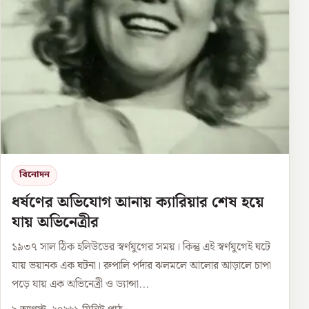
বিনোদন
ধর্ষণের অভিযোগ আনায় ক্যারিয়ার শেষ হয়ে
যায় অভিনেত্রীর
১৯৩৭ সাল ঠিক হলিউডের স্বর্ণযুগের সময়। কিন্তু এই স্বর্ণযুগেই ঘটে
যায় ভয়ানক এক ঘটনা। রুপালি পর্দার ঝলমলে আলোর আড়ালে চাপা
পড়ে যায় এক অভিনেত্রী ও ড্যান্সা...