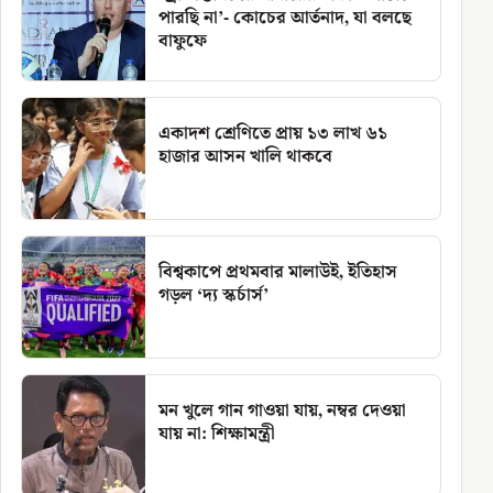
পারছি না’- কোচের আর্তনাদ, যা বলছে
বাফুফে
একাদশ শ্রেণিতে প্রায় ১৩ লাখ ৬১
হাজার আসন খালি থাকবে
বিশ্বকাপে প্রথমবার মালাউই, ইতিহাস
গড়ল ‘দ্য স্কর্চার্স’
মন খুলে গান গাওয়া যায়, নম্বর দেওয়া
যায় না: শিক্ষামন্ত্রী