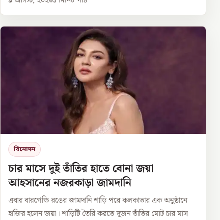
৯ আগস্ট, ২০২৬
১
মিনিট পাঠ
বিনোদন
চার মাসে দুই তাঁতির হাতে বোনা জয়া
আহসানের নজরকাড়া জামদানি
এবার বারগেন্ডি রঙের জামদানি শাড়ি পরে কলকাতার এক অনুষ্ঠানে
হাজির হলেন জয়া। শাড়িটি তৈরি করতে দুজন তাঁতির মোট চার মাস