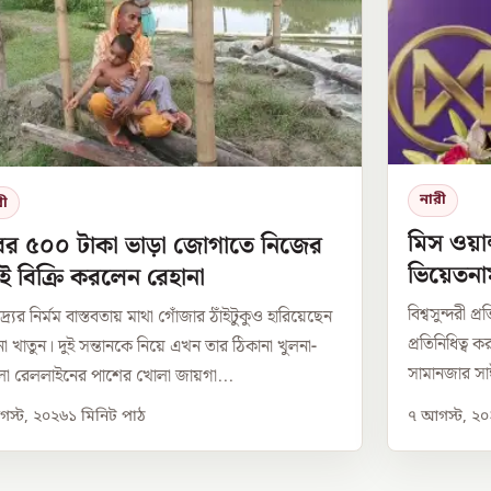
নারী
রী
মিস ওয়া
ের ৫০০ টাকা ভাড়া জোগাতে নিজের
ভিয়েতনা
ই বিক্রি করলেন রেহানা
বিশ্বসুন্দরী 
্র্যের নির্মম বাস্তবতায় মাথা গোঁজার ঠাঁইটুকুও হারিয়েছেন
প্রতিনিধিত্ব
না খাতুন। দুই সন্তানকে নিয়ে এখন তার ঠিকানা খুলনা-
সামানজার সাঈ
া রেললাইনের পাশের খোলা জায়গা...
স্ট, ২০২৬
১
মিনিট পাঠ
৭ আগস্ট, ২