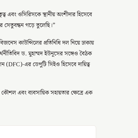
েতৃত্ব এবং ওসিরিসকে স্থানীয় অংশীদার হিসেবে
ার সেতুবন্ধন গড়ে তুলেছি।”
শ বিজনেস কাউন্সিলের প্রতিনিধি দল নিয়ে ঢাকায়
থনীতিবিদ ড. মুহাম্মদ ইউনূসের সঙ্গেও বৈঠক
েশন (DFC)-এর ডেপুটি সিইও হিসেবে দায়িত্ব
শ কৌশল এবং ব্যবসায়িক সহায়তার ক্ষেত্রে এক