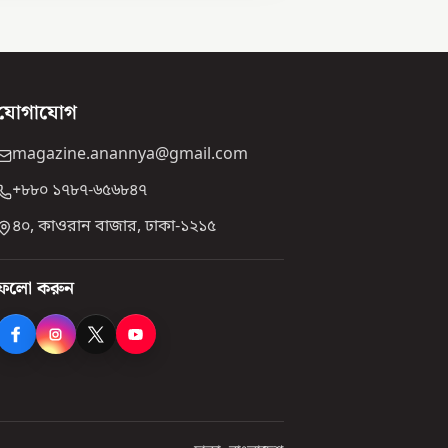
যোগাযোগ
magazine.anannya@gmail.com
+৮৮০ ১৭৮৭-৬৫৬৮৪৭
৪০, কাওরান বাজার, ঢাকা-১২১৫
ফলো করুন