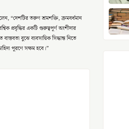
লেন, “দেশটির তরুণ শ্রমশক্তি, ক্রমবর্ধমান
 প্রবৃদ্ধির একটি গুরুত্বপূর্ণ অংশীদার
্তবতা বুঝে ব্যবসায়িক সিদ্ধান্ত নিতে
চাহিদা পূরণে সক্ষম হবে।”