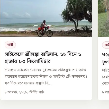
নারী
না
সাইকেলে শ্রীলঙ্কা অভিযান, ১২ দিনে ১
ঘর
হাজার ৮০ কিলোমিটার
চুল
শ্রীলঙ্কায় সাইকেল চালানোর দুই বছরের পরিকল্পনা শেষ পর্যন্ত
দারিদ
বাস্তবায়ন করেছেন ঢাকার শিক্ষক ও সাইক্লিস্ট এপি তালুকদার।
রেহা
গত ডিসেম্বরে যাওয়ার প্রস্তুতি নি...
মোংল
৮ আগস্ট, ২০২৬
১
মিনিট পাঠ
৮ আগ