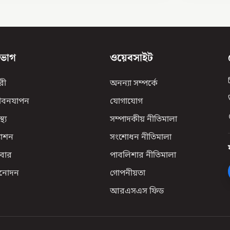
িভাগ
ওয়েবসাইট
রী
অনন্যা সম্পর্কে
ীবনযাপন
যোগাযোগ
্থ্য
সম্পাদকীয় নীতিমালা
যাশন
সংশোধন নীতিমালা
বার
পাবলিশার নীতিমালা
িনোদন
গোপনীয়তা
আরএসএস ফিড