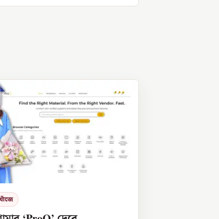
খোঁজে
শামার ‘ProQ’ দেবে