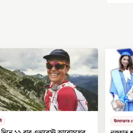
রী
উদ্যোক্তার 
 দিনে ১২ বার এভারেস্ট আরোহণের
নুজহাত 