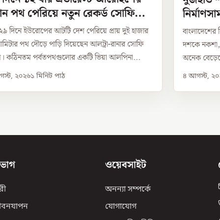
ন পথ পেরিয়ে নতুন রেকর্ড সোফি
নির্মাণস
সের
সমাধান
র ২৯ দিনে ইউরোপের আটটি দেশ পেরিয়ে প্রায় দুই হাজার
বাংলাদেশের ন
মিটার পথ দৌড়ে পাড়ি দিয়েছেন আলট্রা-রানার সোফি
দশকে নকশা, পরি
 কঠিনতম পর্বতপথগুলোর একটি ভিয়া আলপিনা...
অনেক বেড়েছে।
স্ট, ২০২৬
১
মিনিট পাঠ
৪ আগস্ট, ২
িভাগ
ওয়েবসাইট
রী
অনন্যা সম্পর্কে
ীবনযাপন
যোগাযোগ