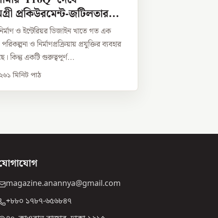
ামগ্রী প্রকিউরমেন্ট-জটিলতার
ির্মাণ ও ইন্টেরিয়র ডিজাইন খাতে গত এক
কল্পনা ও নির্মাণপ্রক্রিয়ায় প্রযুক্তির ব্যবহার
 কিন্তু একটি গুরুত্বপূর্ণ...
০২৬
১
মিনিট পাঠ
যোগাযোগ
magazine.anannya@gmail.com
+৮৮০ ১৭৮৭-৬৫৬৮৪৭