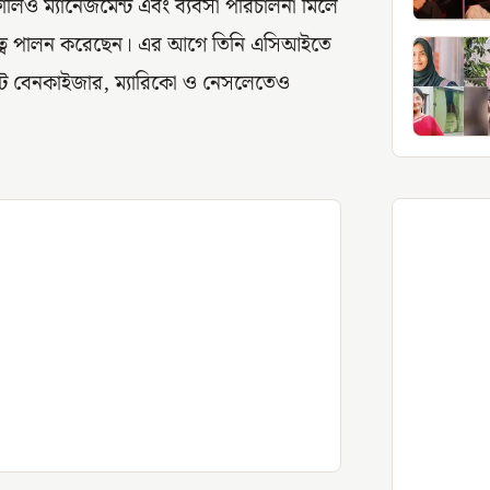
র্টফোলিও ম্যানেজমেন্ট এবং ব্যবসা পরিচালনা মিলে
 দায়িত্ব পালন করেছেন। এর আগে তিনি এসিআইতে
িট বেনকাইজার, ম্যারিকো ও নেসলেতেও