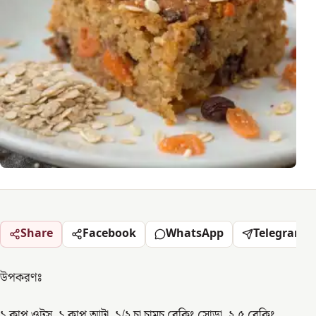
Share
Facebook
WhatsApp
Telegram
উপকরণঃ
১ কাপ ওটস, ১ কাপ আটা, ১/২ চা চামচ বেকিং সোডা, ২.৫ বেকিং