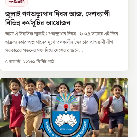
স্পটলাইট
জুলাই গণঅভ্যুত্থান দিবস আজ, দেশব্যাপী
বিভিন্ন কর্মসূচির আয়োজন
আজ ঐতিহাসিক জুলাই গণঅভ্যুত্থান দিবস। ২০২৪ সালের এই দিনে
ছাত্র-জনতার অভ্যুত্থানের মুখে তৎকালীন স্বৈরাচার আওয়ামী লীগ
সরকারের পতনের মধ্য দিয়ে দেশের রাজনৈ...
৫ আগস্ট, ২০২৬
১
মিনিট পাঠ