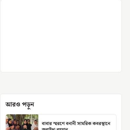
আরও পড়ুন
বাবার স্মরণে বনানী সামরিক কবরস্থানে
জুবাইদা রহমান