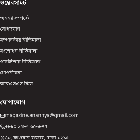
ওয়েবসাইট
অনন্যা সম্পর্কে
যোগাযোগ
সম্পাদকীয় নীতিমালা
সংশোধন নীতিমালা
পাবলিশার নীতিমালা
গোপনীয়তা
আরএসএস ফিড
যোগাযোগ
magazine.anannya@gmail.com
+৮৮০ ১৭৮৭-৬৫৬৮৪৭
৪০, কাওরান বাজার, ঢাকা-১২১৫