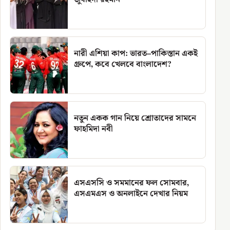
নারী এশিয়া কাপ: ভারত–পাকিস্তান একই
গ্রুপে, কবে খেলবে বাংলাদেশ?
নতুন একক গান নিয়ে শ্রোতাদের সামনে
ফাহমিদা নবী
এসএসসি ও সমমানের ফল সোমবার,
এসএমএস ও অনলাইনে দেখার নিয়ম