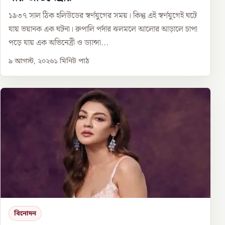
১৯৩৭ সাল ঠিক হলিউডের স্বর্ণযুগের সময়। কিন্তু এই স্বর্ণযুগেই ঘটে
যায় ভয়ানক এক ঘটনা। রুপালি পর্দার ঝলমলে আলোর আড়ালে চাপা
পড়ে যায় এক অভিনেত্রী ও ড্যান্সা...
৯ আগস্ট, ২০২৬
১
মিনিট পাঠ
বিনোদন