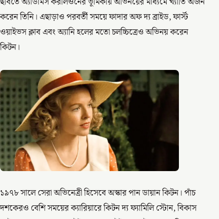
ছবিতে অ্যাডামস করলিওনের ভূমিকায় অভিনয়ের মাধ্যমে খ্যাতি অর্জন
করেন তিনি। এছাড়াও পরবর্তী সময়ে ফাদার অফ দ্য ব্রাইড, ফার্স্ট
ওয়াইভস ক্লাব এবং অ্যানি হলের মতো চলচ্চিত্রেও অভিনয় করেন
কিটন।
১৯৭৮ সালে সেরা অভিনেত্রী হিসেবে অস্কার পান ডায়ান কিটন। পাঁচ
দশকেরও বেশি সময়ের ক্যারিয়ারে কিটন দ্য ফ্যামিলি স্টোন, বিকাস