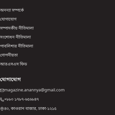
অনন্যা সম্পর্কে
যোগাযোগ
সম্পাদকীয় নীতিমালা
সংশোধন নীতিমালা
পাবলিশার নীতিমালা
গোপনীয়তা
আরএসএস ফিড
যোগাযোগ
magazine.anannya@gmail.com
+৮৮০ ১৭৮৭-৬৫৬৮৪৭
৪০, কাওরান বাজার, ঢাকা-১২১৫