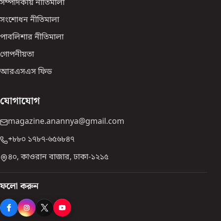
সম্পাদকীয় নীতিমালা
সংশোধন নীতিমালা
পাবলিশার নীতিমালা
গোপনীয়তা
আরএসএস ফিড
যোগাযোগ
magazine.anannya@gmail.com
+৮৮০ ১৭৮৭-৬৫৬৮৪৭
৪০, কাওরান বাজার, ঢাকা-১২১৫
ফলো করুন