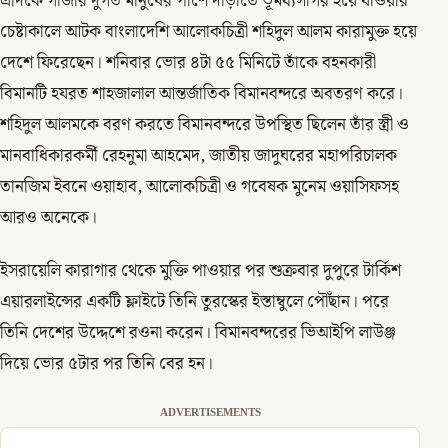
এদিকে গাজার দুর্গত মানুষের পাশে দাঁড়াতে ভূমধ্যসাগর হয়ে যাওয়ার
চেষ্টাকালে আটক বাংলাদেশি আলোকচিত্রী শহিদুল আলম কারামুক্ত হয়ে
দেশে ফিরেছেন। শনিবার ভোর ৪টা ৫৫ মিনিটে তাঁকে বহনকারী
বিমানটি হযরত শাহজালাল আন্তর্জাতিক বিমানবন্দরে অবতরণ করে।
শহিদুল আলমকে বরণ করতে বিমানবন্দরে উপস্থিত ছিলেন তাঁর স্ত্রী ও
মানবাধিকারকর্মী রেহনুমা আহমেদ, জাতীয় জাদুঘরের মহাপরিচালক
তানজিম ইবনে ওয়াহাব, আলোকচিত্রী ও গবেষক মুনেম ওয়াসিফসহ
আরও অনেকে।
ইসরায়েলি কারাগার থেকে মুক্তি পাওয়ার পর শুক্রবার দুপুরে টার্কিশ
এয়ারলাইন্সের একটি ফ্লাইটে তিনি তুরস্কের ইস্তাম্বুলে পৌঁছান। পরে
তিনি দেশের উদ্দেশে রওনা করেন। বিমানবন্দরের ভিআইপি লাউঞ্জ
দিয়ে ভোর ৫টার পর তিনি বের হন।
ADVERTISEMENTS