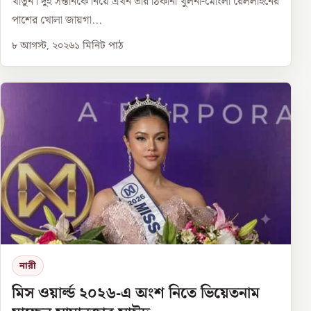
খাতুন। দুই সন্তানকে নিয়ে এখন তার ঠিকানা খুলনা-মোংলা রেললাইনের
পাশের খোলা জায়গা...
৮ আগস্ট, ২০২৬
১
মিনিট পাঠ
নারী
মিস ওয়ার্ল্ড ২০২৬-এ অংশ নিতে ভিয়েতনাম