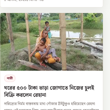
৮ আগস্ট, ২০২৬
১
মিনিট পাঠ
নারী
ঘরের ৫০০ টাকা ভাড়া জোগাতে নিজের চুলই
বিক্রি করলেন রেহানা
দারিদ্র্যের নির্মম বাস্তবতায় মাথা গোঁজার ঠাঁইটুকুও হারিয়েছেন রেহানা