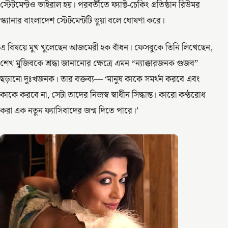
স্টেটমেন্টও ভাইরাল হয়। পরবর্তীতে ফ্যাক্ট-চেকিং প্রতিষ্ঠান রিউমর
স্ক্যানার বাংলাদেশ স্টেটমেন্টটি ভুয়া বলে ঘোষণা করে।
এ বিষয়ে মুখ খুলেছেন আজমেরী হক বাঁধন। ফেসবুকে তিনি লিখেছেন,
শেখ মুজিবকে শ্রদ্ধা জানানোর ক্ষেত্রে এমন “ন্যাক্কারজনক গুজব”
ছড়ানো দুঃখজনক। তার বক্তব্য— ‘মানুষ কাকে সমর্থন করবে এবং
কাকে করবে না, সেটা তাদের নিজস্ব স্বাধীন সিদ্ধান্ত। কারো কণ্ঠরোধ
করা এক নতুন ফ্যাসিবাদের জন্ম দিতে পারে।’