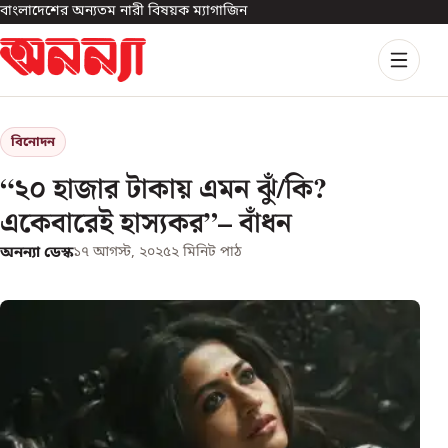
বাংলাদেশের অন্যতম নারী বিষয়ক ম্যাগাজিন
বিনোদন
“২০ হাজার টাকায় এমন ঝুঁ/কি?
একেবারেই হাস্যকর”– বাঁধন
অনন্যা ডেস্ক
১৭ আগস্ট, ২০২৫
২
মিনিট পাঠ