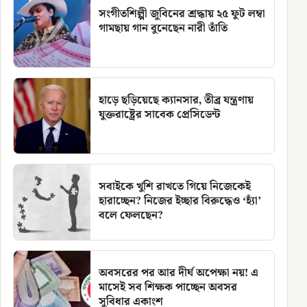
সংগীতশিল্পী জুবিনের শ্রদ্ধায় ২৫ ফুট লম্বা
গামছায় গান বুনেছেন নারী তাঁতি
হাড়ে ছড়িয়েছে ক্যানসার, তীব্র যন্ত্রণায়
যুক্তরাষ্ট্রের সাবেক প্রেসিডেন্ট
সবাইকে খুশি রাখতে গিয়ে নিজেকেই
হারাচ্ছেন? নিজের ইচ্ছার বিরুদ্ধেও ‘হ্যাঁ’
বলে ফেলছেন?
অবসরের পর আর দীর্ঘ অপেক্ষা নয়! এ
মাসেই সব শিক্ষক পাচ্ছেন অবসর
সুবিধার একাংশ