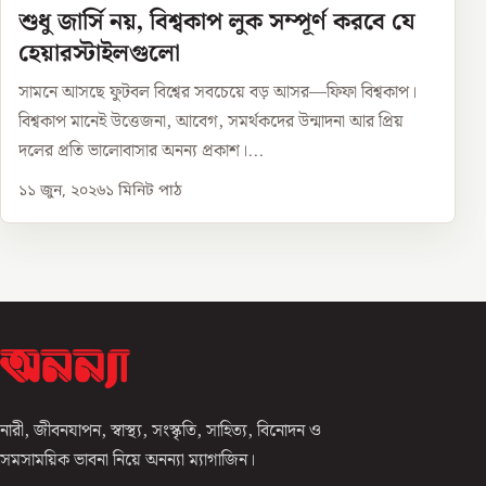
শুধু জার্সি নয়, বিশ্বকাপ লুক সম্পূর্ণ করবে যে
হেয়ারস্টাইলগুলো
সামনে আসছে ফুটবল বিশ্বের সবচেয়ে বড় আসর—ফিফা বিশ্বকাপ।
বিশ্বকাপ মানেই উত্তেজনা, আবেগ, সমর্থকদের উন্মাদনা আর প্রিয়
দলের প্রতি ভালোবাসার অনন্য প্রকাশ।...
১১ জুন, ২০২৬
১
মিনিট পাঠ
নারী, জীবনযাপন, স্বাস্থ্য, সংস্কৃতি, সাহিত্য, বিনোদন ও
সমসাময়িক ভাবনা নিয়ে অনন্যা ম্যাগাজিন।