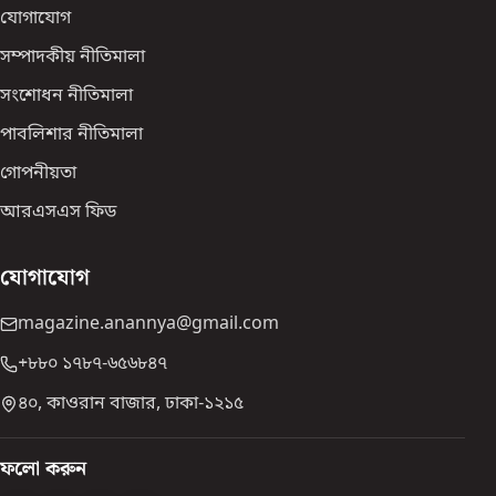
যোগাযোগ
সম্পাদকীয় নীতিমালা
সংশোধন নীতিমালা
পাবলিশার নীতিমালা
গোপনীয়তা
আরএসএস ফিড
যোগাযোগ
magazine.anannya@gmail.com
+৮৮০ ১৭৮৭-৬৫৬৮৪৭
৪০, কাওরান বাজার, ঢাকা-১২১৫
ফলো করুন