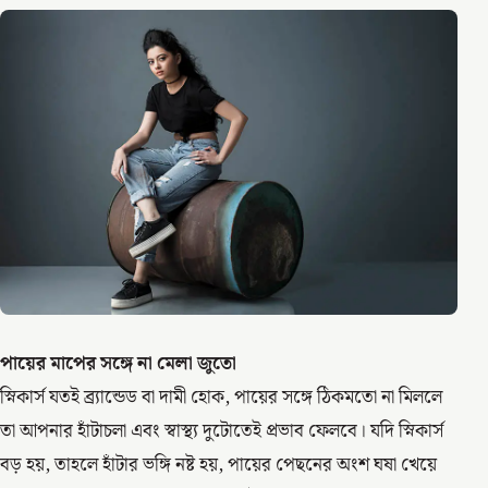
পায়ের মাপের সঙ্গে না মেলা জুতো
স্নিকার্স যতই ব্র্যান্ডেড বা দামী হোক, পায়ের সঙ্গে ঠিকমতো না মিললে
তা আপনার হাঁটাচলা এবং স্বাস্থ্য দুটোতেই প্রভাব ফেলবে। যদি স্নিকার্স
বড় হয়, তাহলে হাঁটার ভঙ্গি নষ্ট হয়, পায়ের পেছনের অংশ ঘষা খেয়ে