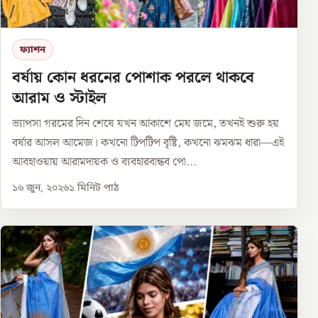
ফ্যাশন
বর্ষায় কোন ধরনের পোশাক পরলে থাকবে
আরাম ও স্টাইল
ভ্যাপসা গরমের দিন শেষে যখন আকাশে মেঘ জমে, তখনই শুরু হয়
বর্ষার আসল আমেজ। কখনো টিপটিপ বৃষ্টি, কখনো ঝমঝম ধারা—এই
আবহাওয়ায় আরামদায়ক ও ব্যবহারবান্ধব পো...
১৬ জুন, ২০২৬
১
মিনিট পাঠ