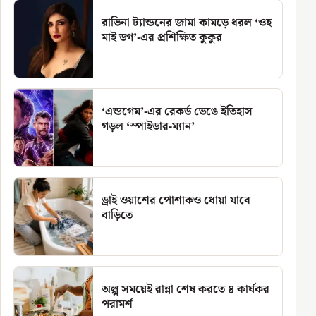
রাভিনা ট্যান্ডনের জামা কামড়ে ধরল ‘ওহ
মাই ডগ’-এর প্রশিক্ষিত কুকুর
‘এন্ডগেম’-এর রেকর্ড ভেঙে ইতিহাস
গড়ল ‘স্পাইডার-ম্যান’
ড্রাই ওয়াশের পোশাকও ধোয়া যাবে
বাড়িতে
অল্প সময়েই রান্না শেষ করতে ৪ কার্যকর
পরামর্শ