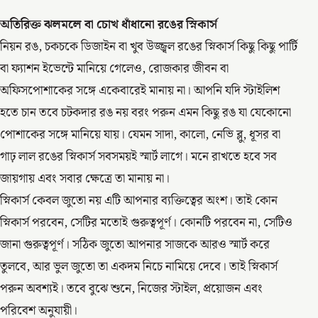
অতিরিক্ত ঝলমলে বা চোখ ধাঁধানো রঙের স্নিকার্স
নিয়ন রঙ, চকচকে ডিজাইন বা খুব উজ্জ্বল রঙের স্নিকার্স কিছু কিছু পার্টি
বা ফ্যাশন ইভেন্টে মানিয়ে গেলেও, রোজকার জীবন বা
অফিসপোশাকের সঙ্গে একেবারেই মানায় না। আপনি যদি স্টাইলিশ
হতে চান তবে চটকদার রঙ নয় বরং পরুন এমন কিছু রঙ যা যেকোনো
পোশাকের সঙ্গে মানিয়ে যায়। যেমন সাদা, কালো, নেভি ব্লু, ধূসর বা
গাঢ় লাল রঙের স্নিকার্স সবসময়ই স্মার্ট লাগে। মনে রাখতে হবে সব
জায়গায় এবং সবার ক্ষেত্রে তা মানায় না।
স্নিকার্স কেবল জুতো নয় এটি আপনার ব্যক্তিত্বের অংশ। তাই কোন
স্নিকার্স পরবেন, সেটির মতোই গুরুত্বপূর্ণ। কোনটি পরবেন না, সেটিও
জানা গুরুত্বপূর্ণ। সঠিক জুতো আপনার সাজকে আরও স্মার্ট করে
তুলবে, আর ভুল জুতো তা একদম নিচে নামিয়ে দেবে। তাই স্নিকার্স
পরুন অবশ্যই। তবে বুঝে শুনে, নিজের স্টাইল, প্রয়োজন এবং
পরিবেশ অনুযায়ী।