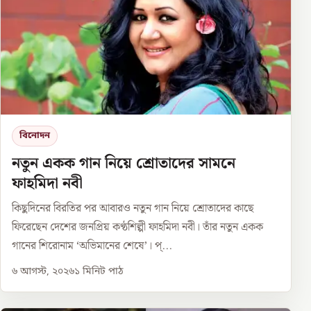
বিনোদন
নতুন একক গান নিয়ে শ্রোতাদের সামনে
ফাহমিদা নবী
কিছুদিনের বিরতির পর আবারও নতুন গান নিয়ে শ্রোতাদের কাছে
ফিরেছেন দেশের জনপ্রিয় কণ্ঠশিল্পী ফাহমিদা নবী। তাঁর নতুন একক
গানের শিরোনাম ‘অভিমানের শেষে’। প্...
৬ আগস্ট, ২০২৬
১
মিনিট পাঠ