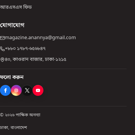
আরএসএস ফিড
যোগাযোগ
magazine.anannya@gmail.com
+৮৮০ ১৭৮৭-৬৫৬৮৪৭
৪০, কাওরান বাজার, ঢাকা-১২১৫
ফলো করুন
© ২০২৬ পাক্ষিক অনন্যা
ঢাকা, বাংলাদেশ