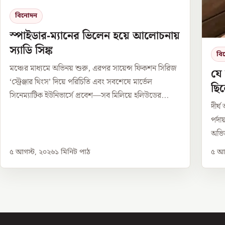
বিনোদন
স্পাইডার-ম্যানের ভিলেন হয়ে আলোচনায়
স্যাডি সিঙ্ক
বি
মঞ্চের মাধ্যমে অভিনয় শুরু, এরপর সায়েন্স ফিকশন সিরিজ
যে
‘স্ট্রেঞ্জার থিংস’ দিয়ে পরিচিতি এবং সবশেষে মার্ভেল
ছিল
সিনেম্যাটিক ইউনিভার্সে প্রবেশ—সব মিলিয়ে হলিউডের...
দীর্
পর্দা
অভিজ
৫ আগস্ট, ২০২৬
১
মিনিট পাঠ
৫ আগ