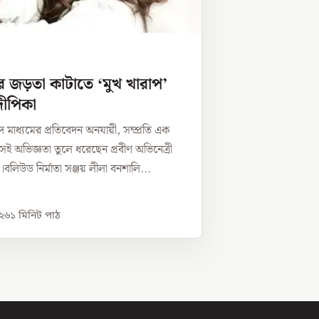
র জড়তা কাটাতে ‘মুখ খারাপ’
ীপিকা
 মাধ্যমের প্রতিবেদন অনযায়ী, সম্প্রতি এক
সেই অভিজ্ঞতা তুলে ধরেছেন প্রবীণ অভিনেত্রী
বলিউড নির্মাতা সঞ্জয় লীলা বনশালি...
০২৬
১
মিনিট পাঠ