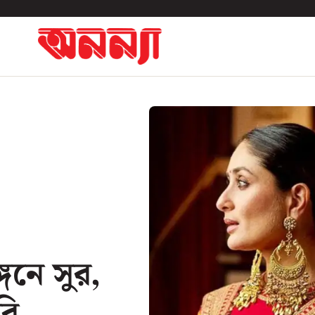
গনে সুর,
বি