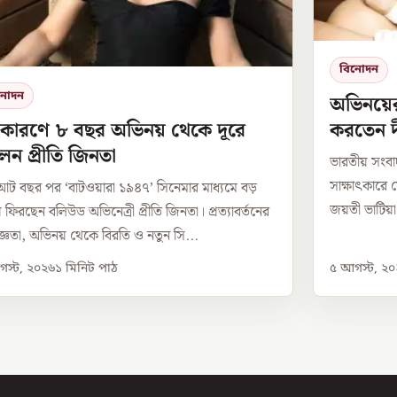
বিনোদন
নোদন
অভিনয়ে
করতেন দ
 কারণে ৮ বছর অভিনয় থেকে দূরে
েন প্রীতি জিনতা
ভারতীয় সংবাদ
সাক্ষাৎকারে 
ঘ আট বছর পর ‘বাটওয়ারা ১৯৪৭’ সিনেমার মাধ্যমে বড়
জয়তী ভাটিয়া।
য় ফিরছেন বলিউড অভিনেত্রী প্রীতি জিনতা। প্রত্যাবর্তনের
্ঞতা, অভিনয় থেকে বিরতি ও নতুন সি...
স্ট, ২০২৬
১
মিনিট পাঠ
৫ আগস্ট, ২