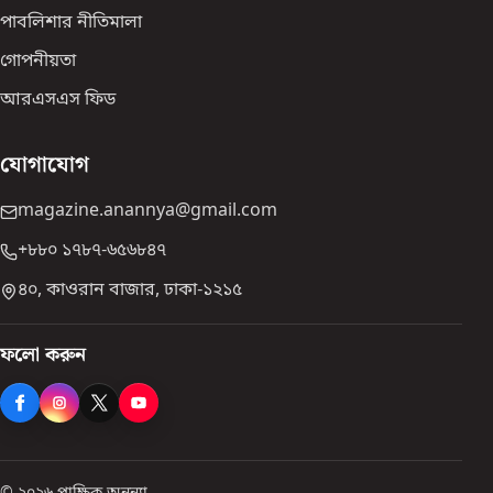
পাবলিশার নীতিমালা
গোপনীয়তা
আরএসএস ফিড
যোগাযোগ
magazine.anannya@gmail.com
+৮৮০ ১৭৮৭-৬৫৬৮৪৭
৪০, কাওরান বাজার, ঢাকা-১২১৫
ফলো করুন