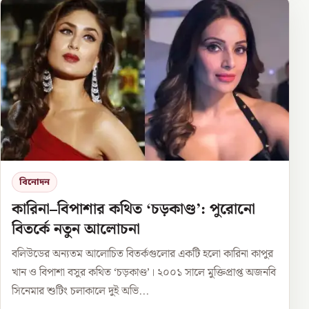
বিনোদন
কারিনা–বিপাশার কথিত ‘চড়কাণ্ড’: পুরোনো
বিতর্কে নতুন আলোচনা
বলিউডের অন্যতম আলোচিত বিতর্কগুলোর একটি হলো কারিনা কাপুর
খান ও বিপাশা বসুর কথিত ‘চড়কাণ্ড’। ২০০১ সালে মুক্তিপ্রাপ্ত অজনবি
সিনেমার শুটিং চলাকালে দুই অভি...