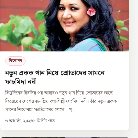
বিনোদন
নতুন একক গান নিয়ে শ্রোতাদের সামনে
ফাহমিদা নবী
কিছুদিনের বিরতির পর আবারও নতুন গান নিয়ে শ্রোতাদের কাছে
ফিরেছেন দেশের জনপ্রিয় কণ্ঠশিল্পী ফাহমিদা নবী। তাঁর নতুন একক
গানের শিরোনাম ‘অভিমানের শেষে’। প্...
৬ আগস্ট, ২০২৬
১
মিনিট পাঠ