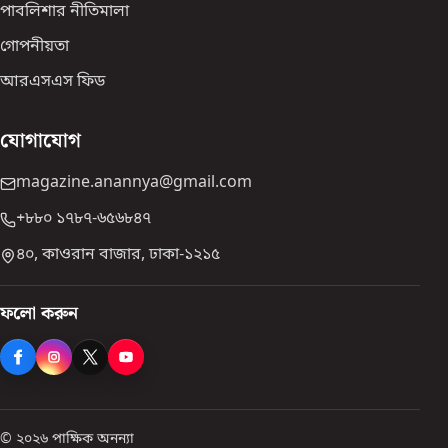
পাবলিশার নীতিমালা
গোপনীয়তা
আরএসএস ফিড
যোগাযোগ
magazine.anannya@gmail.com
+৮৮০ ১৭৮৭-৬৫৬৮৪৭
৪০, কাওরান বাজার, ঢাকা-১২১৫
ফলো করুন
© ২০২৬ পাক্ষিক অনন্যা