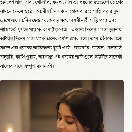
শুনলেই লাল, সাদা, গোলাপি, কমলা, নীল এই ধরনের রঙগুলো চোখের
সামনে ভেসে ওঠে। অষ্টমীর দিন সকাল হোক বা রাত শাড়ি পরার ধুম
লেগে যায়। এদিন ছোট থেকে বড় সকল বয়সী নারী শাড়ি পরে এবং
শাড়িতেই পূর্ণতা পায় সকল নারীর সাজ। অন্যান্য দিনের সাজে তুলনায়
অষ্টমীর দিনের সাজ থাকে অনেক বেশি জমকালো। তবে এই চমকালো
সাজে এক ধরনের আভিজাত্য ফুটে ওঠে। জামদানি, কাতান, বেনারসি,
বালুচুরি, কাঞ্চিপুরাম, অরগাঞ্জা এই ধরনের শাড়িগুলো অষ্টমীর সাবেকী
সাজের সাথে সম্পূর্ণ মানানসই।