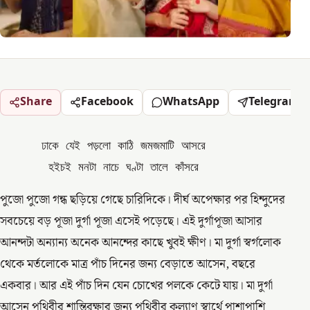
Share
Facebook
WhatsApp
Telegram
      ঢাকে যেই পড়লো কাঠি জমজমাটি আসরে

       হইচই মনটা নাচে ঘণ্টা তালে কাঁসরে 
পুজো পুজো গন্ধ ছড়িয়ে গেছে চারিদিকে। দীর্ঘ অপেক্ষার পর হিন্দুদের
সবচেয়ে বড় পূজা দুর্গা পূজা এসেই পড়েছে। এই দুর্গাপূজা আসার
আনন্দটা অন্যান্য অনেক আনন্দের কাছে খুবই ক্ষীণ। মা দুর্গা স্বর্গলোক
থেকে মর্তলোকে মাত্র পাঁচ দিনের জন্য বেড়াতে আসেন, বছরে
একবার। আর এই পাঁচ দিন যেন চোখের পলকে কেটে যায়। মা দুর্গা
আসেন পৃথিবীর শান্তিরক্ষার জন্য পৃথিবীর কল্যাণ স্বার্থে পাশাপাশি