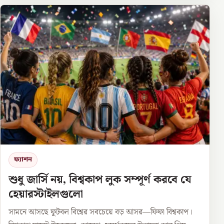
ফ্যাশন
শুধু জার্সি নয়, বিশ্বকাপ লুক সম্পূর্ণ করবে যে
হেয়ারস্টাইলগুলো
সামনে আসছে ফুটবল বিশ্বের সবচেয়ে বড় আসর—ফিফা বিশ্বকাপ।