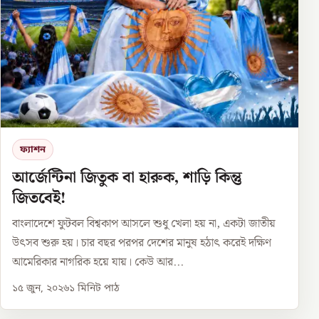
ফ্যাশন
আর্জেন্টিনা জিতুক বা হারুক, শাড়ি কিন্তু
জিতবেই!
বাংলাদেশে ফুটবল বিশ্বকাপ আসলে শুধু খেলা হয় না, একটা জাতীয়
উৎসব শুরু হয়। চার বছর পরপর দেশের মানুষ হঠাৎ করেই দক্ষিণ
আমেরিকার নাগরিক হয়ে যায়। কেউ আর...
১৫ জুন, ২০২৬
১
মিনিট পাঠ