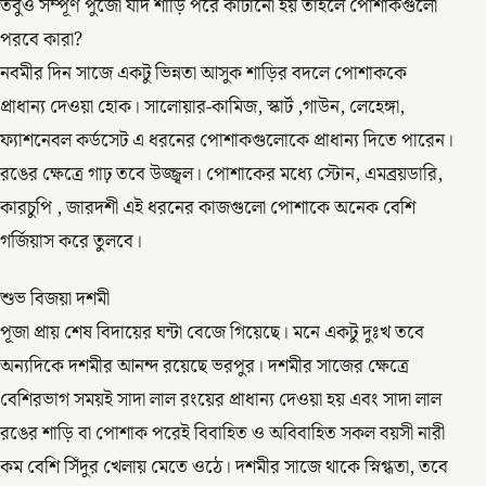
তবুও সম্পূর্ণ পুজো যদি শাড়ি পরে কাটানো হয় তাহলে পোশাকগুলো
পরবে কারা?
নবমীর দিন সাজে একটু ভিন্নতা আসুক শাড়ির বদলে পোশাককে
প্রাধান্য দেওয়া হোক। সালোয়ার-কামিজ, স্কার্ট ,গাউন, লেহেঙ্গা,
ফ্যাশনেবল কর্ডসেট এ ধরনের পোশাকগুলোকে প্রাধান্য দিতে পারেন।
রঙের ক্ষেত্রে গাঢ় তবে উজ্জ্বল। পোশাকের মধ্যে স্টোন, এমব্রয়ডারি,
কারচুপি , জারদশী এই ধরনের কাজগুলো পোশাকে অনেক বেশি
গর্জিয়াস করে তুলবে।
শুভ বিজয়া দশমী
পূজা প্রায় শেষ বিদায়ের ঘন্টা বেজে গিয়েছে। মনে একটু দুঃখ তবে
অন্যদিকে দশমীর আনন্দ রয়েছে ভরপুর। দশমীর সাজের ক্ষেত্রে
বেশিরভাগ সময়ই সাদা লাল রংয়ের প্রাধান্য দেওয়া হয় এবং সাদা লাল
রঙের শাড়ি বা পোশাক পরেই বিবাহিত ও অবিবাহিত সকল বয়সী নারী
কম বেশি সিঁদুর খেলায় মেতে ওঠে। দশমীর সাজে থাকে স্নিগ্ধতা, তবে