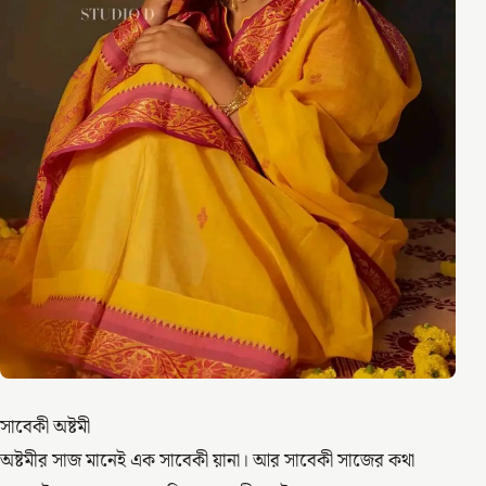
সাবেকী অষ্টমী
অষ্টমীর সাজ মানেই এক সাবেকী য়ানা। আর সাবেকী সাজের কথা