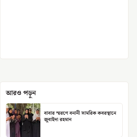
আরও পড়ুন
বাবার স্মরণে বনানী সামরিক কবরস্থানে
জুবাইদা রহমান