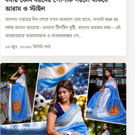
বর্ষায় কোন ধরনের পোশাক পরলে থাকবে
আরাম ও স্টাইল
ভ্যাপসা গরমের দিন শেষে যখন আকাশে মেঘ জমে, তখনই শুরু হয়
বর্ষার আসল আমেজ। কখনো টিপটিপ বৃষ্টি, কখনো ঝমঝম ধারা—এই
আবহাওয়ায় আরামদায়ক ও ব্যবহারবান্ধব পো...
১৬ জুন, ২০২৬
১
মিনিট পাঠ