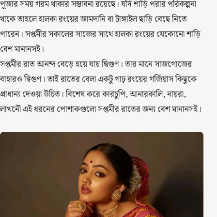
পূজার সময় গরম থাকার সম্ভাবনা রয়েছে। যদি শাড়ি পরার পরিকল্পনা
থাকে তাহলে হালকা রংয়ের জামদানি বা টাঙ্গাইল ছাড়ি বেছে নিতে
পারেন। সপ্তমীর সকালের সাজের সাথে হালকা রংয়ের যেকোনো শাড়ি
বেশ মানানসই।
সপ্তমীর রাত আনন্দ বেড়ে হয়ে যায় দ্বিগুণ। তার মানে সাজগোজের
বাহারও দ্বিগুণ। তাই রাতের বেলা একটু গাঢ় রংয়ের গর্জিয়াস কিছুকে
প্রাধান্য দেওয়া উচিত। বিশেষ করে কারচুপি, আনারকালি, নায়রা,
লাখনৌ এই ধরনের পোশাকগুলো সপ্তমীর রাতের জন্য বেশ মানানসই।