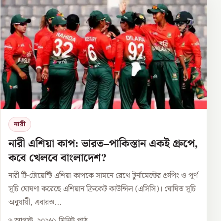
নারী
নারী এশিয়া কাপ: ভারত–পাকিস্তান একই গ্রুপে,
কবে খেলবে বাংলাদেশ?
নারী টি-টোয়েন্টি এশিয়া কাপকে সামনে রেখে টুর্নামেন্টের গ্রুপিং ও পূর্ণ
সূচি ঘোষণা করেছে এশিয়ান ক্রিকেট কাউন্সিল (এসিসি)। ঘোষিত সূচি
অনুযায়ী, এবারও...
৬ আগস্ট, ২০২৬
১
মিনিট পাঠ