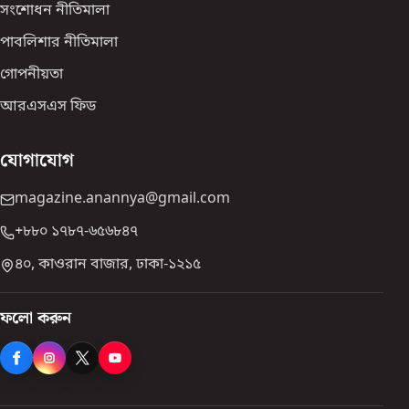
সংশোধন নীতিমালা
পাবলিশার নীতিমালা
গোপনীয়তা
আরএসএস ফিড
যোগাযোগ
magazine.anannya@gmail.com
+৮৮০ ১৭৮৭-৬৫৬৮৪৭
৪০, কাওরান বাজার, ঢাকা-১২১৫
ফলো করুন