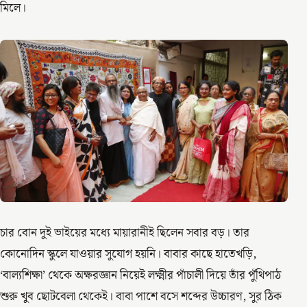
মিলে।
চার বোন দুই ভাইয়ের মধ্যে মায়ারানীই ছিলেন সবার বড়। তার
কোনোদিন স্কুলে যাওয়ার সুযোগ হয়নি। বাবার কাছে হাতেখড়ি,
‘বাল্যশিক্ষা’ থেকে অক্ষরজ্ঞান নিয়েই লক্ষ্মীর পাঁচালী দিয়ে তাঁর পুঁথিপাঠ
শুরু খুব ছোটবেলা থেকেই। বাবা পাশে বসে শব্দের উচ্চারণ, সুর ঠিক