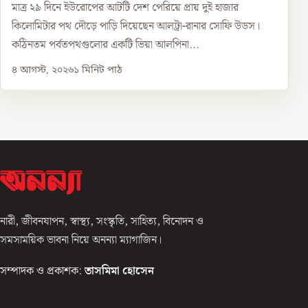
মাত্র ২৯ দিনে ইউরোপের আটটি দেশ পেরিয়ে প্রায় দুই হাজার
কিলোমিটার পথ দৌড়ে পাড়ি দিয়েছেন আলট্রা-রানার সোফি উডস।
কঠিনতম পর্বতপথগুলোর একটি ভিয়া আলপিনা...
৪ আগস্ট, ২০২৬
১
মিনিট পাঠ
নারী, জীবনযাপন, স্বাস্থ্য, সংস্কৃতি, সাহিত্য, বিনোদন ও
সমসাময়িক ভাবনা নিয়ে অনন্যা ম্যাগাজিন।
সম্পাদক ও প্রকাশক:
তাসমিমা হোসেন