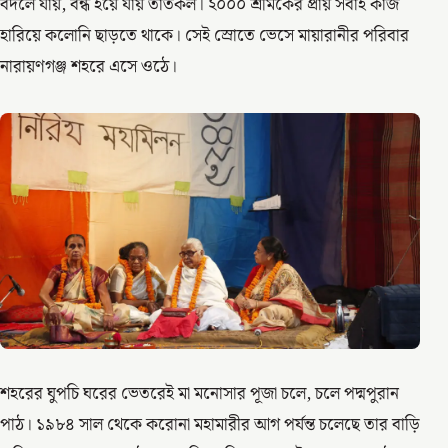
বদলে যায়, বন্ধ হয়ে যায় তাঁতকল। ২০০০ শ্রমিকের প্রায় সবাই কাজ
হারিয়ে কলোনি ছাড়তে থাকে। সেই স্রোতে ভেসে মায়ারানীর পরিবার
নারায়ণগঞ্জ শহরে এসে ওঠে।
শহরের ঘুপচি ঘরের ভেতরেই মা মনোসার পূজা চলে, চলে পদ্মপুরান
পাঠ। ১৯৮৪ সাল থেকে করোনা মহামারীর আগ পর্যন্ত চলেছে তার বাড়ি