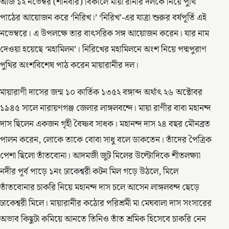
আজ ১২ নভেম্বর (শনিবার) বিকালে মায়া রানীর দলকে নিয়ে পুঁথি
পাঠের আয়োজন করে ‘নিরিখ।’ ‘নিরিখ’-এর যাত্রা শুরুর বর্ষপূর্তি এই
নভেম্বরে। এ উপলক্ষে তার বাৎসরিক সঙ্গ আয়োজন করেন। যার নাম
দেওয়া হয়েছে ‘মহামিলন’। নিরিখের মহামিলনে অংশ নিয়ে পদ্মপুরাণ
পুথির অংশবিশেষ পাঠ করেন মায়ারানীর দল।
মায়ারাণী দাসের জন্ম ১০ কার্তিক ১৩৫২ বঙ্গাব্দ অর্থাৎ ২৬ অক্টোবর
১৯৪৫ সালে নারায়ণগঞ্জ জেলার লাঙ্গলবন্দে। মায়া রাণীর বাবা মহানন্দ
দাস ছিলেন একজন গৃহী বৈষ্ণব সাধক। মহানন্দ দাস ২৪ বছর মৌনব্রত
পালন করেন, লোকে তাকে বোবা সাধু বলে ডাকতেন। তাঁদের পৈত্রিক
পেশা ছিলো তাঁতবোনা। আদমজী জুট মিলের উল্টোদিকে শীতলক্ষ্যা
নদীর পূর্ব পাড়ে ১নং ঢাকেশ্বরী কটন মিল গড়ে উঠলে, মিলে
তাঁতবোনার চাকরি নিয়ে মহানন্দ দাস চলে আসেন লাঙ্গলবন্দ ছেড়ে
ঢাকেশ্বরী মিলে। মায়ারানীর কঠোর পরিশ্রমী মা মেঘবালা দাস সংসারের
অভাব কিছুটা কমিয়ে আনতে তিনিও তাঁত শ্রমিক হিসেবে চাকরি নেন