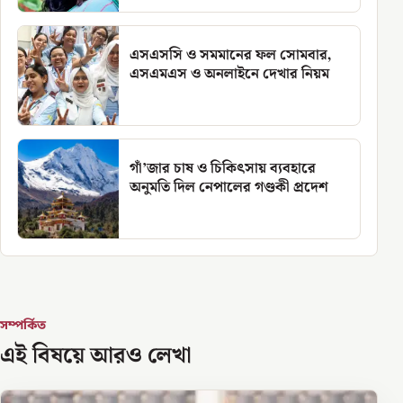
এসএসসি ও সমমানের ফল সোমবার,
এসএমএস ও অনলাইনে দেখার নিয়ম
গাঁ’জার চাষ ও চিকিৎসায় ব্যবহারে
অনুমতি দিল নেপালের গণ্ডকী প্রদেশ
সম্পর্কিত
এই বিষয়ে আরও লেখা