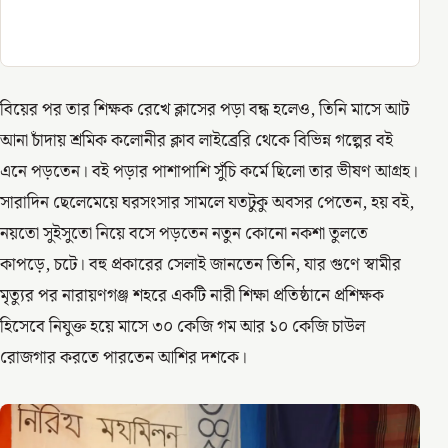
বিয়ের পর তার শিক্ষক রেখে ক্লাসের পড়া বন্ধ হলেও, তিনি মাসে আট
আনা চাঁদায় শ্রমিক কলোনীর ক্লাব লাইব্রেরি থেকে বিভিন্ন গল্পের বই
এনে পড়তেন। বই পড়ার পাশাপাশি সুঁচি কর্মে ছিলো তার ভীষণ আগ্রহ।
সারাদিন ছেলেমেয়ে ঘরসংসার সামলে যতটুকু অবসর পেতেন, হয় বই,
নয়তো সুইসুতো নিয়ে বসে পড়তেন নতুন কোনো নকশা তুলতে
কাপড়ে, চটে। বহু প্রকারের সেলাই জানতেন তিনি, যার গুণে স্বামীর
মৃত্যুর পর নারায়ণগঞ্জ শহরে একটি নারী শিক্ষা প্রতিষ্ঠানে প্রশিক্ষক
হিসেবে নিযুক্ত হয়ে মাসে ৩০ কেজি গম আর ১০ কেজি চাউল
রোজগার করতে পারতেন আশির দশকে।