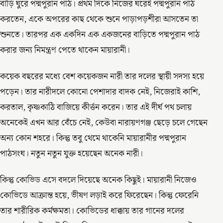
বাড়ি ঘুরে পদ্মপুরান পাঠ। প্রথম দিকে নিজের ঘরেই পদ্মপুরান পাঠ
করতেন, একে অপরের কাছ থেকে শুনে পাড়াপড়শীরা আসতেন তা
শুনতে। তারপর এক একদিন এক একজনের বাড়িতে পদ্মপুরান পাঠ
করার জন্য নিমন্ত্রণ পেতে থাকেন মায়ারানী।
কয়েক বছরের মধ্যে বেশ কয়েকজন নারী তার দলের স্থায়ী সদস্য হয়ে
পড়েন। তার নারীদলে কোনো পেশাদার বাদক নেই, নিজেরাই কাশি,
করতাল, কৃষ্ণকাঠি বাজিয়ে কীৰ্ত্তন করেন। তার এই দীর্ঘ পথ চলায়
অনেকেই এখন আর বেঁচে নেই, কেউবা নারায়ণগঞ্জ ছেড়ে চলে গেছেন
অন্য কোন শহরে। কিন্তু তবু থেমে থাকেনি মায়ারানীর পদ্মপুরান
পাঠসংঘ। নতুন নতুন যুক্ত হয়েছেন অনেক নারী।
কিন্তু কোভিড এসে বদলে দিয়েছে অনেক কিছুই। মায়ারানী নিজেও
কোভিডে আক্রান্ত হয়ে, ভীষণ লড়াই করে ফিরেছেন। কিন্তু ফেরেনি
তার শারীরিক কর্মক্ষমতা। কোভিডের ধাক্কায় তার গানের দলের