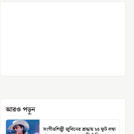
আরও পড়ুন
সংগীতশিল্পী জুবিনের শ্রদ্ধায় ২৫ ফুট লম্বা