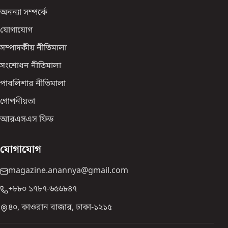
অনন্যা সম্পর্কে
যোগাযোগ
সম্পাদকীয় নীতিমালা
সংশোধন নীতিমালা
পাবলিশার নীতিমালা
গোপনীয়তা
আরএসএস ফিড
যোগাযোগ
magazine.anannya@gmail.com
+৮৮০ ১৭৮৭-৬৫৬৮৪৭
৪০, কাওরান বাজার, ঢাকা-১২১৫