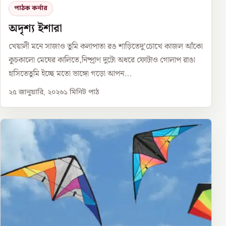
পাঠক কর্নার
অদৃশ্য ইশারা
খেয়ালী মনে সাজাও তুমি কলাপাতা রঙ শাড়িতেদু’চোখে কাজল আঁকো
কুচকালো মেঘের কালিতে,নিষ্প্রাণ দুটো অধরে ফোটাও গোলাপ রাঙা
হাসিতেতুমি ইচ্ছে মতো ভাঙ্গো গড়ো আপন...
২৫ জানুয়ারি, ২০২৬
১
মিনিট পাঠ