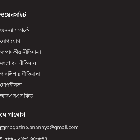
ওয়েবসাইট
অনন্যা সম্পর্কে
যোগাযোগ
সম্পাদকীয় নীতিমালা
সংশোধন নীতিমালা
পাবলিশার নীতিমালা
গোপনীয়তা
আরএসএস ফিড
যোগাযোগ
magazine.anannya@gmail.com
+৮৮০ ১৭৮৭-৬৫৬৮৪৭