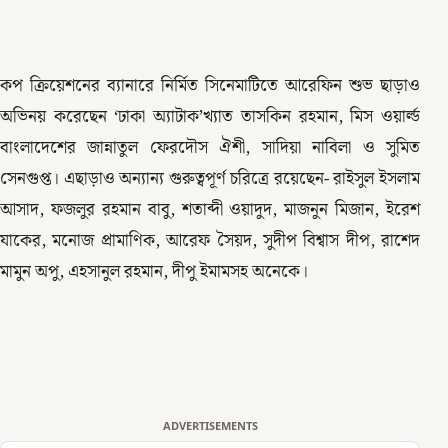
কপ ক্রিয়েশনের ব্যানারে নির্মিত সিনেমাটিতে আরেফিন শুভ ছাড়াও
অভিনয় করেছেন ‘ঢাকা অ্যাটাক’খ্যাত তাসকিন রহমান, মিস ওয়ার্ল্ড
বাংলাদেশের জান্নাতুল ফেরদৌস ঐশী, সাদিয়া নাবিলা ও সুমিত
সেনগুপ্ত। এছাড়াও অন্যান্য গুরুত্বপূর্ণ চরিত্রে রয়েছেন- রাইসুল ইসলাম
আসাদ, ফজলুর রহমান বাবু, শতাব্দী ওয়াদুদ, মাজনুন মিজান, ইরেশ
যাকের, মনোজ প্রামাণিক, আরেফ সৈয়দ, সুদীপ বিশ্বাস দীপ, রাশেদ
মামুন অপু, এহসানুল রহমান, দীপু ইমামসহ অনেকে।
ADVERTISEMENTS