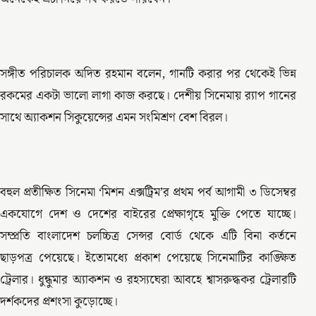
সঙ্গীত পরিচালক অদিত রহমান বলেন, গানটি করার পর থেকেই ভিন্ন
রকমের একটা ভালো লাগা কাজ করছে। দেশীয় সিনেমায় র‍্যাপ গানের
সাথে অ্যাকশন সিকুয়েন্সের এমন সংমিশ্রণ বেশ বিরল।
বহুল প্রতীক্ষিত সিনেমা ‘মিশন এক্সট্রিম’র প্রথম পর্ব আগামী ৩ ডিসেম্বর
একযোগে দেশ ও দেশের বাইরের প্রেক্ষাগৃহে মুক্তি পেতে যাচ্ছে।
সম্প্রতি বাংলাদেশ চলচ্চিত্র সেন্সর বোর্ড থেকে এটি বিনা কর্তনে
ছাড়পত্র পেয়েছে। ইতোমধ্যে প্রকাশ পেয়েছে সিনেমাটির কাঙ্ক্ষিত
ট্রেলার। ধুন্ধুমার অ্যাকশন ও রহস্যঘেরা আবহে শ্বাসরুদ্ধকর ট্রেলারটি
দর্শকদের প্রশংসা কুড়োচ্ছে।