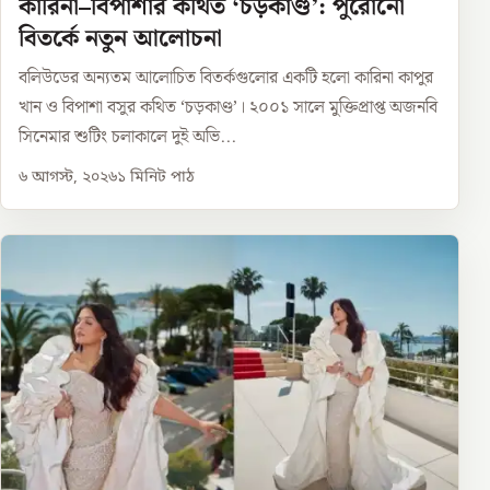
কারিনা–বিপাশার কথিত ‘চড়কাণ্ড’: পুরোনো
বিতর্কে নতুন আলোচনা
বলিউডের অন্যতম আলোচিত বিতর্কগুলোর একটি হলো কারিনা কাপুর
খান ও বিপাশা বসুর কথিত ‘চড়কাণ্ড’। ২০০১ সালে মুক্তিপ্রাপ্ত অজনবি
সিনেমার শুটিং চলাকালে দুই অভি...
৬ আগস্ট, ২০২৬
১
মিনিট পাঠ