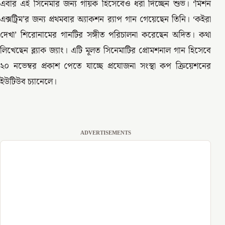
এবার এই সিনেমার জন্য গায়ক হিসেবেও ধরা দিচ্ছেন শুভ। ‘মিশন
এক্সট্রিম’র জন্য প্রথমবার অ্যাকশন র‍্যাপ গান গেয়েছেন তিনি। ‘কইরা
দেখা’ শিরোনামের গানটির সঙ্গীত পরিচালনা করেছেন অদিত। কথা
লিখেছেন ব্ল্যাক জ্যাং। এটি মূলত সিনেমাটির প্রোমশনাল গান হিসেবে
২০ নভেম্বর প্রকাশ পেতে যাচ্ছে প্রযোজনা সংস্থা কপ ক্রিয়েশনের
ইউটিউব চ্যানেলে।
ADVERTISEMENTS