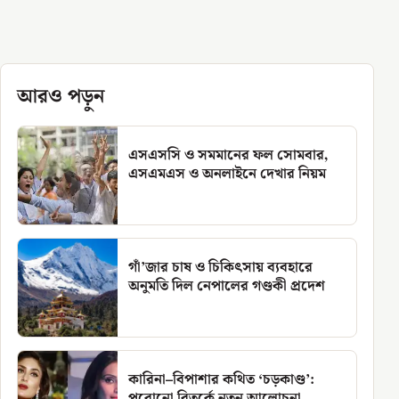
আরও পড়ুন
এসএসসি ও সমমানের ফল সোমবার,
এসএমএস ও অনলাইনে দেখার নিয়ম
গাঁ’জার চাষ ও চিকিৎসায় ব্যবহারে
অনুমতি দিল নেপালের গণ্ডকী প্রদেশ
কারিনা–বিপাশার কথিত ‘চড়কাণ্ড’:
পুরোনো বিতর্কে নতুন আলোচনা