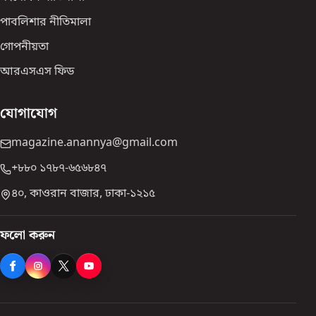
পাবলিশার নীতিমালা
গোপনীয়তা
আরএসএস ফিড
যোগাযোগ
magazine.anannya@gmail.com
+৮৮০ ১৭৮৭-৬৫৬৮৪৭
৪০, কাওরান বাজার, ঢাকা-১২১৫
ফলো করুন