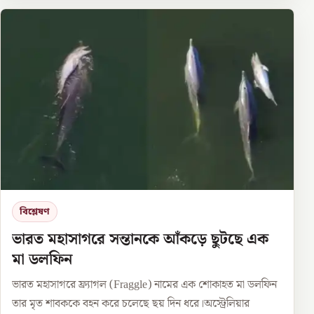
বিশ্লেষণ
ভারত মহাসাগরে সন্তানকে আঁকড়ে ছুটছে এক
মা ডলফিন
ভারত মহাসাগরে ফ্র্যাগল (Fraggle) নামের এক শোকাহত মা ডলফিন
তার মৃত শাবককে বহন করে চলেছে ছয় দিন ধরে।অস্ট্রেলিয়ার