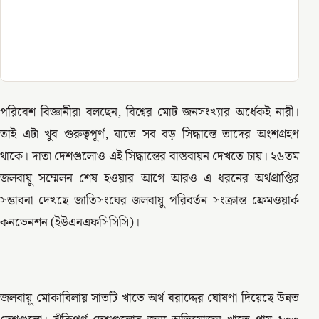
পরিবেশ বিজ্ঞানীরা বলছেন, বিশ্বের মোট জনসংখ্যার অর্ধেকই নারী।
তাই এটা খুব গুরুত্বপূর্ণ, যাতে সব বড় সিদ্ধান্তে তাদের অংশগ্রহণ
থাকে। দাতা দেশগুলোও এই সিদ্ধান্তের বাস্তবায়ন দেখতে চায়। ২৬তম
জলবায়ু সম্মেলন শেষ হওয়ার আগে আরও এ ধরনের অর্থপ্রাপ্তির
সম্ভাবনা দেখছে জাতিসংঘের জলবায়ু পরিবর্তন সংক্রান্ত ফ্রেমওয়ার্ক
কনভেনশন (ইউএনএফসিসিসি)।
জলবায়ু মোকাবিলায় সাতটি খাতে অর্থ বরাদ্দের ঘোষণা দিয়েছে উন্নত