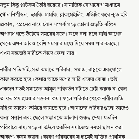
নতুন কিছু প্লাটফর্ম তৈরি হয়েছে। সামাজিক যোগাযোগ মাধ্যামে
যৌন নিপীড়ন, হুমকি- ধামকি, ব্লাকমেইলিং, এডিটিং করে ন্যুড ছবি
প্রকাশ, প্রেমের নামে যৌন সম্পর্ক গড়ে তোলা প্রভৃতি সহিংস
অপরাধ গড়ে উঠেছে সময়ের সঙ্গে। ফলে বলা চলে নারী আগের
থেকে এখন আরও বেশি সমস্যার মধ্যে দিয়ে সময় পার করছে।
এখন সহজেই নারীকে ফাঁদে ফেলা যায়।
নারীর প্রতি সহিংসতা কমাতে পরিবার, সমাজ, রাষ্ট্রকে একযোগে
কাজ করতে হবে। কথায় আছে দশের লাঠি একের বোঝা। তাই
একজন যতই সমাজের আমূল পরিবর্তন ঘটাতে চেষ্টা করুক না কেন
তা ফলপ্রদ হওয়ার সম্ভবনা কম। ফলে পরিবার থেকে নারীর প্রতি
সহিংস আচরণ কমিয়ে আনতে হবে। আমাদের পরিবারগুলো আজও
কন্যা সন্তান এবং ছেলে সন্তানকে আলাদা গুরুত্ব দেয়। যতদিন
পরিবারে সাম্য গড়ে না উঠবে ততদিন সমাজেও সমতা স্থাপন করা
আকাশ- কুসুম কল্পনা। কারণ পরিবারের মাধ্যমেই ব্যক্তির প্রাথমিক