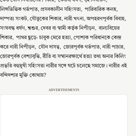
কেউ যৌন নির্যাতনের শিকার, কেউবা ধর্ষণ, গৃহ নির্যাতন,
লিঙ্গভিত্তিক গর্ভপাত, প্রসবকালীন সহিংসতা, পারিবারিক কলহ,
দাম্পত্য সংকট, যৌতুকের শিকার, নারী খৎনা, অপহরণপূর্বক বিবাহ,
সংঘবদ্ধ ধর্ষণ, শ্বশুর, দেবর বা স্বামী কর্তৃক নিপীড়ন, বাল্যবিয়ের
শিকার, পাথর ছুড়ে- চাবুক মেরে হত্যা, পোশাক পরিধানকে কেন্দ্র
করে নারী নিপীড়ন, যৌন দাসত্ব, জোরপূর্বক গর্ভপাত, নারী পাচার,
জোরপূর্বক বেশ্যাবৃত্তি, রীতি বা সম্মানরক্ষার্থে হত্যা তথা অনার কিলিং
প্রভৃতি বহুমুখী সহিংসতা নারীর সঙ্গে ঘটে চলেছে সমাজে। নারীর এই
বন্দিদশার মুক্তি কোথায়?
ADVERTISEMENTS