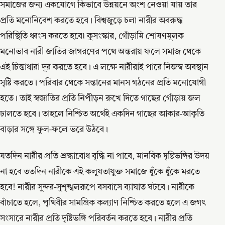
সমাজের জন্য একযোগে কিভাবে উন্নয়নে অংশ নেওয়া যায় তার
প্রতি মনোনিবেশ করতে হবে। বিশ্বজুড়ে চলা নারীর অবরুদ্ধ
পরিস্থিতি ধ্বংস করতে হবে৷ কুসংস্কার, গোঁড়ামি শোষণমূলক
মনোভাব নারী জাতির জাগরণের পথে অন্তরায় ফলে সমাজ থেকে
এই চিন্তাধারা দূর করতে হবে। এ লক্ষে নারীরাই পারে নিজস্ব অবস্থান
সৃষ্টি করতে। পরিবার থেকে সন্তানের মানস গঠনের প্রতি মনোযোগী
হতে। তাই স্বজাতির প্রতি নিপীড়ন রুখে দিতে গাছের গোঁড়ায় জল
ঢালতে হবে। তাহলে নিশ্চিত অর্থেই একদিন গাছের আকার-আকৃতি
বাড়ার সঙ্গে ফুল-ফলে ভরে উঠবে।
যতদিন নারীর প্রতি শ্রদ্ধাবোধ বৃদ্ধি না পাবে, মানবিক দৃষ্টিভঙ্গির উদয়
না হবে ততদিন নারীকে এই কলুষতাযুক্ত সমাজে ধুঁকে ধুঁকে মরতে
হবে! নারীর সুন্দর-সুশৃঙ্খলরূপে বসবাসে ব্যাঘাত ঘটবে। নারীকে
বাঁচাতে হলে, পৃথিবীর সামগ্রিক কল্যাণ নিশ্চিত করতে হলে এ জগৎ
সংসারে নারীর প্রতি দৃষ্টিভঙ্গি পরিবর্তন করতে হবে। নারীর প্রতি