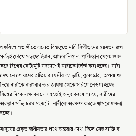
একবিংশ শতাব্দীতে এসেও বিশ্বজুড়ে নারী নিপীড়নের চরমতম রূপ
সর্বত্রই চোখে পড়ছে৷ ইরান, আফগানিস্তান, পাকিস্তান থেকে শুরু
করে বিশ্বের মোটামুটি সবদেশেই নারীকে জিম্মি করা হচ্ছে। নারী
সেখানে শোষণের হাতিয়ার। ধর্মীয় গোঁড়ামি, কুসংস্কার, অপব্যাখ্যা
দিয়ে নারীকে বারংবার তার জায়গা থেকে সরিয়ে নেওয়া হচ্ছে ।
বিশ্বের দিকে লক্ষ করলে সহজেই অনুধাবনযোগ্য যে, নারীদের
অবস্থান সত্যি চরম সংকটে। নারীকে অবরুদ্ধ করতে শ্বাসরোধ করা
হচ্ছে।
মানুষের প্রকৃত স্বাধীনতার পথে অন্তরায় দেখা দিলে সেই ব্যক্তি বা