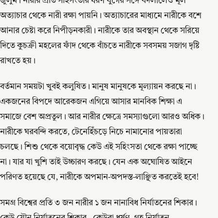
জুলুম। নারীর প্রতি সহিসংতার ধরণ যুগের সঙ্গে বদলালেও মূল
অত্যাচার থেকে নারী রক্ষা পায়নি। অত্যাচারের মাধ্যমে নারীকে বশে
আনার চেষ্টা করে নিপীড়নকারী। নারীকে তার অবস্থান থেকে সরিয়ে
দিতে কুচক্রী মহলের ফাঁদ থেকে বাঁচতে নারীকে সবসময় সজাগ দৃষ্টি
রাখতে হয়।
বর্তমান সময়টা খুবই কলুষিত। মানুষ মানুষকে মূল্যায়ন করছে না।
একজনের বিপদে আরেকজন এগিয়ে আসার মানবিক শিক্ষা এ
সমাজে বেশ অপ্রতুল। আর নারীর ক্ষেত্রে সমস্যাগুলো আরও অধিক।
নারীকে ঘরবন্দি করতে, টেনেহিঁচড়ে নিচে নামানোর পায়তারা
চলছে। শিশু থেকে বয়োবৃদ্ধ কেউ এই সহিংসতা থেকে রক্ষা পাচ্ছে
না। যার যা খুশি তাই উচ্চারণ করছে। যেন এক অঘোষিত আইনে
পরিণত হয়েছে যে, নারীকে অপমান-অপদস্ত-লাঞ্ছিত করতেই হবে!
সমগ্র বিশ্বের প্রতি ৩ জন নারীর ১ জন নানাবিধ নির্যাতনের শিকার।