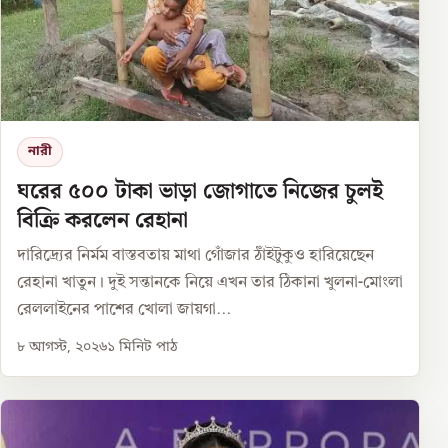
নারী
ঘরের ৫০০ টাকা ভাড়া জোগাতে নিজের চুলই
বিক্রি করলেন রেহানা
দারিদ্র্যের নির্মম বাস্তবতায় মাথা গোঁজার ঠাঁইটুকুও হারিয়েছেন
রেহানা খাতুন। দুই সন্তানকে নিয়ে এখন তার ঠিকানা খুলনা-মোংলা
রেললাইনের পাশের খোলা জায়গা...
৮ আগস্ট, ২০২৬
১
মিনিট পাঠ