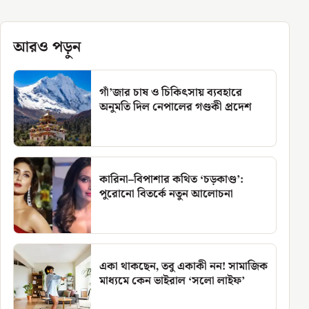
আরও পড়ুন
গাঁ’জার চাষ ও চিকিৎসায় ব্যবহারে
অনুমতি দিল নেপালের গণ্ডকী প্রদেশ
কারিনা–বিপাশার কথিত ‘চড়কাণ্ড’:
পুরোনো বিতর্কে নতুন আলোচনা
একা থাকছেন, তবু একাকী নন! সামাজিক
মাধ্যমে কেন ভাইরাল ‘সলো লাইফ’