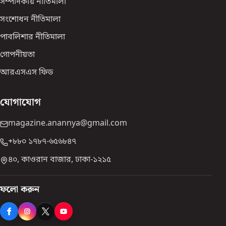
সম্পাদকীয় নীতিমালা
সংশোধন নীতিমালা
পাবলিশার নীতিমালা
গোপনীয়তা
আরএসএস ফিড
যোগাযোগ
magazine.anannya@gmail.com
+৮৮০ ১৭৮৭-৬৫৬৮৪৭
৪০, কাওরান বাজার, ঢাকা-১২১৫
ফলো করুন