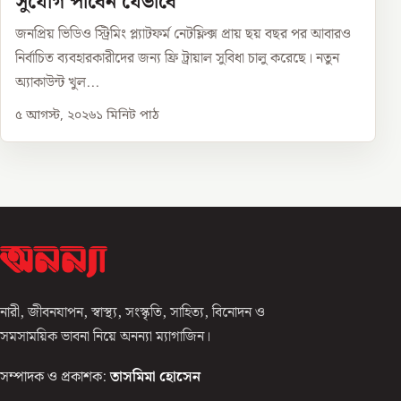
সুযোগ পাবেন যেভাবে
জনপ্রিয় ভিডিও স্ট্রিমিং প্ল্যাটফর্ম নেটফ্লিক্স প্রায় ছয় বছর পর আবারও
নির্বাচিত ব্যবহারকারীদের জন্য ফ্রি ট্রায়াল সুবিধা চালু করেছে। নতুন
অ্যাকাউন্ট খুল...
৫ আগস্ট, ২০২৬
১
মিনিট পাঠ
নারী, জীবনযাপন, স্বাস্থ্য, সংস্কৃতি, সাহিত্য, বিনোদন ও
সমসাময়িক ভাবনা নিয়ে অনন্যা ম্যাগাজিন।
সম্পাদক ও প্রকাশক:
তাসমিমা হোসেন