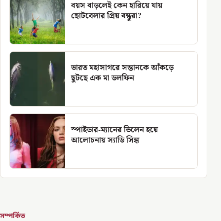
বয়স বাড়লেই কেন হারিয়ে যায়
ছোটবেলার প্রিয় বন্ধুরা?
ভারত মহাসাগরে সন্তানকে আঁকড়ে
ছুটছে এক মা ডলফিন
স্পাইডার-ম্যানের ভিলেন হয়ে
আলোচনায় স্যাডি সিঙ্ক
সম্পর্কিত