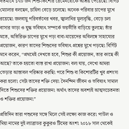
বর্তমানে ১৭০ জন শিশু-কিশোর রেমেনহোফে আশ্রয় পেয়েছে৷ বির্গিট
ম্যোলার বলছেন, চাহিদা বেড়ে চলেছে৷ অনেক পরিবার চাপের মুখে
রয়েছে৷ জলবায়ু পরিবর্তনের খবর, জ্বালানির মূল্যবৃদ্ধি, বেড়ে চলা
বাসার ভাড়া ও যুদ্ধ ভবিষ্যৎ সম্পর্কে ভয়ভীতি বাড়িয়ে তুলছে৷ তাঁর
মতে, অতিরিক্ত চাপের মুখে পড়া বাবা-মায়েদের অবিলম্বে সাহায্যের
প্রয়োজন, কারণ তাদের শিশুদের ভবিষ্যৎ প্রশ্নের মুখে পড়ছে৷ বির্গিট
মনে করেন, ‘‘প্রথমেই দেখতে হবে, শিশুর কী প্রয়োজন, তার কাছে কী
আছে? তাকে হয়তো ব্যস্ত রাখা প্রয়োজন৷ বলা যায়, দেখো আমরা
ভেড়ার আস্তাবল পরিষ্কার করছি৷ পরে শিশু বা কিশোরটির খুব প্রশংসা
করা হলো৷ সেটা তাদের শক্তি দেয়৷ দৈনন্দিন জীবন ও ভবিষ্যৎ সামাল
দিতে শিশুদের শক্তির প্রয়োজন৷ অর্থাৎ তাদের অবশ্যই আত্মসচেতনতা
ও শক্তির প্রয়োজন৷”
প্রতিদিন তারা পশুদের সঙ্গে মিলে সেই লক্ষ্যে কাজ করে৷ পাউল ও
মিয়া নামের দুই ল্যাব্রাডর কুকুরও টিমের অংশ৷ ২০১৮ সাল থেকেই