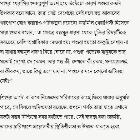
পশুরা থেরাপির গুরুত্বপূর্ণ অংশ হয়ে উঠেছে৷ কারণ পশুরা কতটা
উপকার বয়ে আনে, তারা সেটা দেখেছে৷ সেই দলে বড় আকারের
খরগোশ যোগ করারও পরিকল্পনা রয়েছে৷ ফ্যামিলি থেরাপিস্ট হিসেবে
সারা শুমান বলেন, ‘‘এ ক্ষেত্রে বদ্ধমূল ধারণা থেকে মুক্তির বিষয়টিকে
সবচেয়ে বেশি অগ্রাধিকার দেওয়া হয়৷ পশুরা হয়তো ভ্রুকুটি দেখায় না
বা মাথায় বদ্ধমূল ধারণা নিয়ে ঘোরে না৷ পশুরা প্রত্যেক মানুষকে তার
মতোই দেখে৷ সে কেমন, তার গন্ধ কী, দেখতে কী রকম, মনমেজাজই
বা কীরকম, তাতে কিছু এসে যায় না৷ পশুদের মনে কোনো জটিলতা
নেই৷”
শিশুরা আদৌ বা কবে নিজেদের পরিবারের কাছে ফিরে যাবার অনুমতি
পাবে, সে বিষয়ে অনিশ্চয়তা রয়েছে৷ তখনো পর্যন্ত তারা যাতে এখানে
যতটা সম্ভব নিশ্চিন্তে সময় কাটাতে পারে, সেই ব্যবস্থা করা জরুরি৷
তাদের চারিপাশে প্রয়োজনীয় স্থিতিশীলতা ও উষ্ণতা থাকতে হবে৷