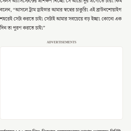
সেলস অ্যাসিস্টেন্টের প্রশিক্ষণ নিচ্ছে৷ সে আরো দূর এগোতে চায়৷ কিম
বলেন, ‘‘আসলে ট্রাম ড্রাইভার আমার স্বপ্নের চাকুরি৷ এই ব্রাউনশোয়াইগ
শহরেই সেটা করতে চাই৷ সেটাই আমার সবচেয়ে বড় ইচ্ছা৷ কোনো এক
দিন তা পূরণ করতে চাই৷”
ADVERTISEMENTS