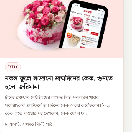
বিবিধ
নকল ফুলে সাজানো জন্মদিনের কেক, গুনতে
হলো জরিমানা
চীনের রাজধানী বেইজিংয়ের বাসিন্দা লিউ অনলাইনে খাবার
সরবরাহকারী প্ল্যাটফর্মে জন্মদিনের কেক অর্ডার করেছিলেন। কিন্তু
কেক হাতে পাওয়ার পর দেখলেন, কেক যেসব ফ...
৮ আগস্ট, ২০২৬
১
মিনিট পাঠ