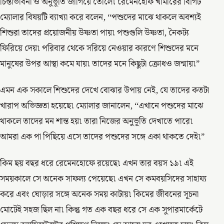
চিন্তাভাবনা ও অনুভূতি জাগিয়ে তোলে৷ রেমেনহোফ খামারের বির্গিট
ম্যোলার বিষয়টি ব্যাখ্যা করে বলেন, ‘‘পশুদের মাঝে থাকলে অবশ্যই
শিশুরা তাদের প্রয়োজনীয় উষ্ণতা পায়৷ পশুগুলি উষ্ণতা, নৈকট্য
ফিরিয়ে দেয়৷ পরিবার থেকে সরিয়ে নেওয়ার কারণে শিশুদের মনে
মানুষের উপর আস্থা কমে যায়৷ তাদের মনে কিছুটা ক্রোধও জন্মায়৷”
এমন এক সকালে শিশুদের দেখে বোঝার উপায় নেই, যে তাদের কতটা
খারাপ অভিজ্ঞতা হয়েছে৷ ম্যোলার জানালেন, ‘‘এখানে পশুদের মাঝে
থাকলে তাদের মন শান্ত হয়৷ তারা নিজের অনুভূতি দেখাতে পারে৷
আমরা এক পা পিছিয়ে এসে তাদের পশুদের সঙ্গে একা থাকতে দেই৷”
কিম ছয় বছর ধরে রেমেনহোফে রয়েছে৷ এখন তার বয়স ১৯৷ এই
সময়কালে সে অনেক সাফল্য পেয়েছে৷ এখন সে কমবয়সিদের সাহায্য
করে এবং ঘোড়ার সঙ্গে অনেক সময় কাটায়৷ কিমের জীবনের সূচনা
মোটেই সহজ ছিল না৷ কিন্তু গত এক বছর ধরে সে এক সুপারমার্কেটে