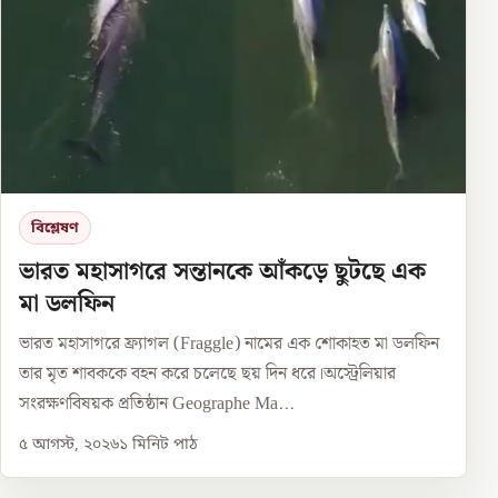
বিশ্লেষণ
ভারত মহাসাগরে সন্তানকে আঁকড়ে ছুটছে এক
মা ডলফিন
ভারত মহাসাগরে ফ্র্যাগল (Fraggle) নামের এক শোকাহত মা ডলফিন
তার মৃত শাবককে বহন করে চলেছে ছয় দিন ধরে।অস্ট্রেলিয়ার
সংরক্ষণবিষয়ক প্রতিষ্ঠান Geographe Ma...
৫ আগস্ট, ২০২৬
১
মিনিট পাঠ