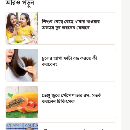
আরও পড়ুন
শিশুর বেছে বেছে খাবার খাওয়ার
অভ্যাস দূর করবেন যেভাবে
চুলের আগা ফাটা বন্ধ করতে কী
করবেন?
ডেঙ্গু জ্বরে পেঁপেপাতার রস, সতর্ক
করলেন চিকিৎসক