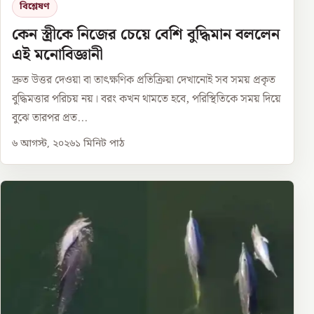
বিশ্লেষণ
কেন স্ত্রীকে নিজের চেয়ে বেশি বুদ্ধিমান বললেন
এই মনোবিজ্ঞানী
দ্রুত উত্তর দেওয়া বা তাৎক্ষণিক প্রতিক্রিয়া দেখানোই সব সময় প্রকৃত
বুদ্ধিমত্তার পরিচয় নয়। বরং কখন থামতে হবে, পরিস্থিতিকে সময় দিয়ে
বুঝে তারপর প্রত...
৬ আগস্ট, ২০২৬
১
মিনিট পাঠ