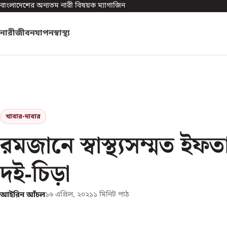
বাংলাদেশের অন্যতম নারী বিষয়ক ম্যাগাজিন
নারী
জীবনযাপন
স্বাস্থ্য
খাবার-দাবার
রমজানে স্বাস্থ্যসম্মত ইফত
দই-চিড়া
আইরিন আঁচল
১৬ এপ্রিল, ২০২১
১
মিনিট পাঠ