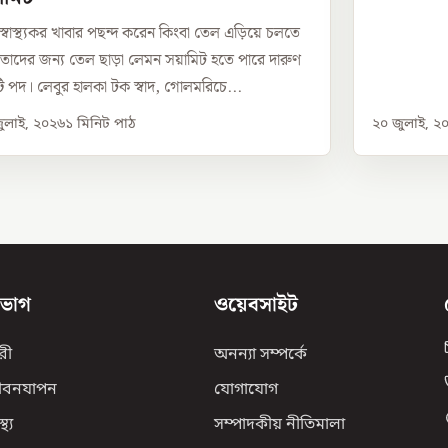
 স্বাস্থ্যকর খাবার পছন্দ করেন কিংবা তেল এড়িয়ে চলতে
 তাদের জন্য তেল ছাড়া লেমন সয়ামিট হতে পারে দারুণ
 পদ। লেবুর হালকা টক স্বাদ, গোলমরিচে...
ুলাই, ২০২৬
১
মিনিট পাঠ
২০ জুলাই, ২
িভাগ
ওয়েবসাইট
রী
অনন্যা সম্পর্কে
ীবনযাপন
যোগাযোগ
্থ্য
সম্পাদকীয় নীতিমালা