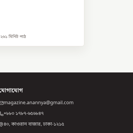
০২৬
১
মিনিট পাঠ
যোগাযোগ
magazine.anannya@gmail.com
+৮৮০ ১৭৮৭-৬৫৬৮৪৭
৪০, কাওরান বাজার, ঢাকা-১২১৫