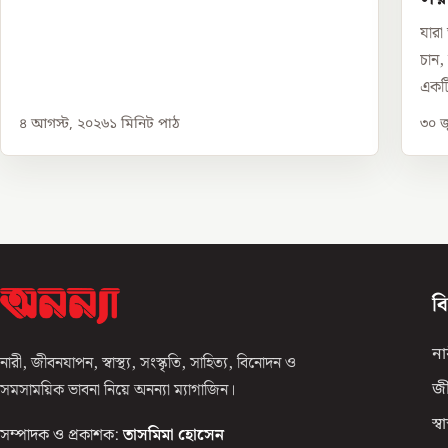
যারা
চান,
একটি
৪ আগস্ট, ২০২৬
১
মিনিট পাঠ
৩০ জ
ব
না
নারী, জীবনযাপন, স্বাস্থ্য, সংস্কৃতি, সাহিত্য, বিনোদন ও
সমসাময়িক ভাবনা নিয়ে অনন্যা ম্যাগাজিন।
জ
স্বাস
সম্পাদক ও প্রকাশক:
তাসমিমা হোসেন