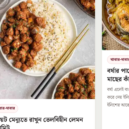
খাবার-দাবা
বর্ষার পা
মাছের কা
বর্ষা এলেই ব
করে নেয় ইল
ইলিশের আরেকট
বার-দাবার
়েট মেন্যুতে রাখুন তেলবিহীন লেমন
ামিট