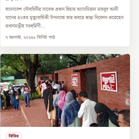
বাংলাদেশ নৌবাহিনীর সাবেক প্রধান রিয়ার অ্যাডমিরাল মাহবুব আলী
খানের ৪২তম মৃত্যুবার্ষিকী উপলক্ষে তার কবরে শ্রদ্ধা নিবেদন করেছেন
প্রধানমন্ত্রীর সহধর্মিণী...
৭ আগস্ট, ২০২৬
১
মিনিট পাঠ
বিবিধ