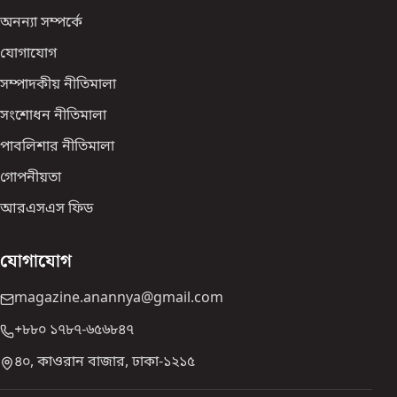
অনন্যা সম্পর্কে
যোগাযোগ
সম্পাদকীয় নীতিমালা
সংশোধন নীতিমালা
পাবলিশার নীতিমালা
গোপনীয়তা
আরএসএস ফিড
যোগাযোগ
magazine.anannya@gmail.com
+৮৮০ ১৭৮৭-৬৫৬৮৪৭
৪০, কাওরান বাজার, ঢাকা-১২১৫