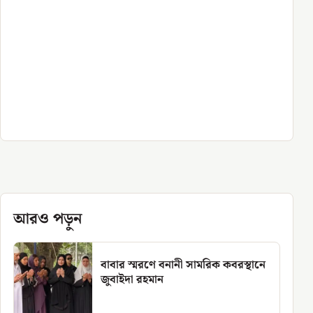
আরও পড়ুন
বাবার স্মরণে বনানী সামরিক কবরস্থানে
জুবাইদা রহমান