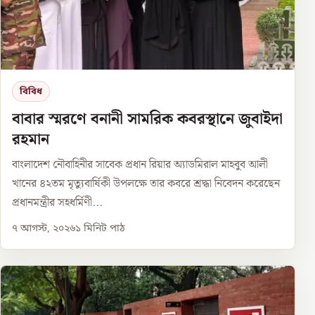
বিবিধ
বাবার স্মরণে বনানী সামরিক কবরস্থানে জুবাইদা
রহমান
বাংলাদেশ নৌবাহিনীর সাবেক প্রধান রিয়ার অ্যাডমিরাল মাহবুব আলী
খানের ৪২তম মৃত্যুবার্ষিকী উপলক্ষে তার কবরে শ্রদ্ধা নিবেদন করেছেন
প্রধানমন্ত্রীর সহধর্মিণী...
৭ আগস্ট, ২০২৬
১
মিনিট পাঠ