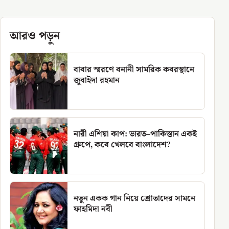
আরও পড়ুন
বাবার স্মরণে বনানী সামরিক কবরস্থানে
জুবাইদা রহমান
নারী এশিয়া কাপ: ভারত–পাকিস্তান একই
গ্রুপে, কবে খেলবে বাংলাদেশ?
নতুন একক গান নিয়ে শ্রোতাদের সামনে
ফাহমিদা নবী