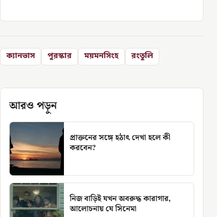
ক্যানভাস
পুরস্কার
ময়মনসিংহ
রংতুলি
আরও পড়ুন
প্রাক্তনের সঙ্গে হঠাৎ দেখা হলে কী
করবেন?
নিজ বাড়িই যখন অবরুদ্ধ কারাগার,
আলোচনায় যে সিনেমা