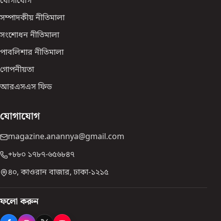
যোগাযোগ
সম্পাদকীয় নীতিমালা
সংশোধন নীতিমালা
পাবলিশার নীতিমালা
গোপনীয়তা
আরএসএস ফিড
যোগাযোগ
magazine.anannya@gmail.com
+৮৮০ ১৭৮৭-৬৫৬৮৪৭
৪০, কাওরান বাজার, ঢাকা-১২১৫
ফলো করুন