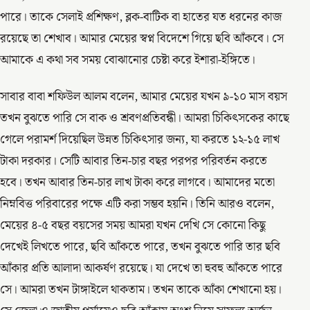
পারে। তাকে সেলাই প্রশিক্ষণ, ব্লক-বাটিক বা হাতের যত ধরনের কাজ
রয়েছে তা শেখাব। আমার মেয়ের স্বপ্ন বিদেশে গিয়ে ছবি আঁকবে। সে
আমাকে এ কথা সব সময় বোঝানোর চেষ্টা করে ইশারা-ইঙ্গিতে।
সাবার বাবা শফিউল আলম বলেন, আমার মেয়ের যখন ৯-১০ মাস বয়স
তখন বুঝতে পারি সে বাক ও শ্রবণপ্রতিবন্ধী। আমরা চিকিৎসকের কাছে
গেলে পরামর্শ দিয়েছিল উন্নত চিকিৎসার জন্য, যা করতে ১২-১৫ লাখ
টাকা দরকার। সেটি আবার তিন-চার বছর পরপর পরিবর্তন করতে
হবে। তখন আবার তিন-চার লাখ টাকা করে লাগবে। আমাদের মতো
নিম্নবিত্ত পরিবারের পক্ষে এটি করা সম্ভব হয়নি। তিনি আরও বলেন,
মেয়ের ৪-৫ বছর বয়সের সময় আমরা যখন দেখি সে কোনো কিছু
দেখেই লিখতে পারে, ছবি আঁকতে পারে, তখন বুঝতে পারি তার ছবি
আঁকার প্রতি আলাদা আকর্ষণ রয়েছে। যা দেখে তা হুবহু আঁকতে পারে
সে। আমরা তখন টাঙ্গাইলে থাকতাম। তখন তাকে আঁকা শেখানো হয়।