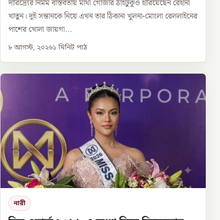
দারিদ্র্যের নির্মম বাস্তবতায় মাথা গোঁজার ঠাঁইটুকুও হারিয়েছেন রেহানা
খাতুন। দুই সন্তানকে নিয়ে এখন তার ঠিকানা খুলনা-মোংলা রেললাইনের
পাশের খোলা জায়গা...
৮ আগস্ট, ২০২৬
১
মিনিট পাঠ
নারী