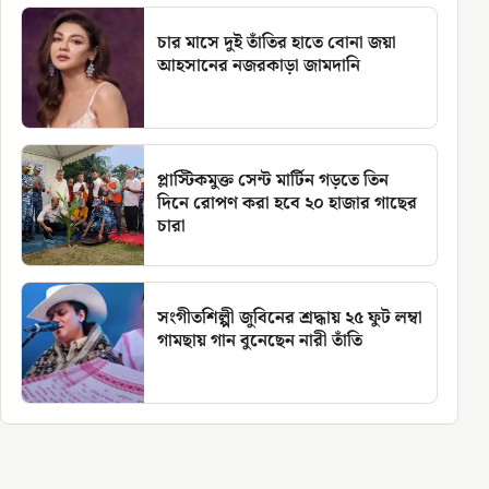
চার মাসে দুই তাঁতির হাতে বোনা জয়া
আহসানের নজরকাড়া জামদানি
প্লাস্টিকমুক্ত সেন্ট মার্টিন গড়তে তিন
দিনে রোপণ করা হবে ২০ হাজার গাছের
চারা
সংগীতশিল্পী জুবিনের শ্রদ্ধায় ২৫ ফুট লম্বা
গামছায় গান বুনেছেন নারী তাঁতি