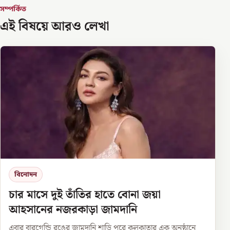
সম্পর্কিত
এই বিষয়ে আরও লেখা
বিনোদন
চার মাসে দুই তাঁতির হাতে বোনা জয়া
আহসানের নজরকাড়া জামদানি
এবার বারগেন্ডি রঙের জামদানি শাড়ি পরে কলকাতার এক অনুষ্ঠানে