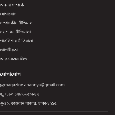
অনন্যা সম্পর্কে
যোগাযোগ
সম্পাদকীয় নীতিমালা
সংশোধন নীতিমালা
পাবলিশার নীতিমালা
গোপনীয়তা
আরএসএস ফিড
যোগাযোগ
magazine.anannya@gmail.com
+৮৮০ ১৭৮৭-৬৫৬৮৪৭
৪০, কাওরান বাজার, ঢাকা-১২১৫