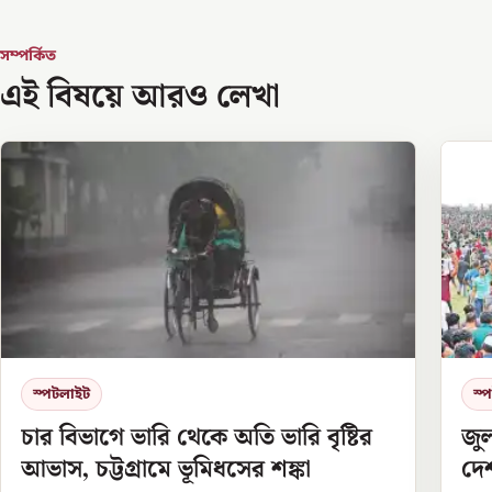
সম্পর্কিত
এই বিষয়ে আরও লেখা
স্পটলাইট
স্
চার বিভাগে ভারি থেকে অতি ভারি বৃষ্টির
জু
আভাস, চট্টগ্রামে ভূমিধসের শঙ্কা
দেশ