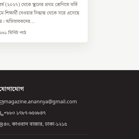
র্ষ (২০২৭) থেকে স্কুলের প্রথম শ্রেণিতে ভর্তি
যমে শিক্ষার্থী নেওয়ার সিদ্ধান্ত থেকে সরে এসেছে
ণালয়। অভিভাবকদের...
০২৬
১
মিনিট পাঠ
যোগাযোগ
magazine.anannya@gmail.com
+৮৮০ ১৭৮৭-৬৫৬৮৪৭
৪০, কাওরান বাজার, ঢাকা-১২১৫