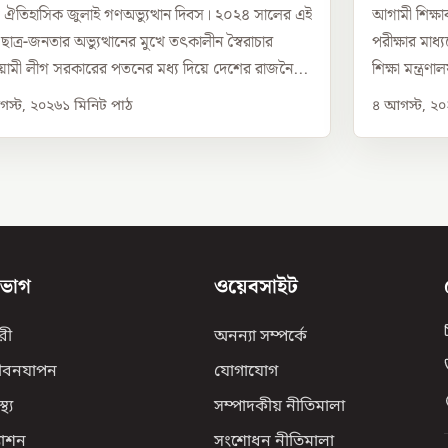
তিহাসিক জুলাই গণঅভ্যুত্থান দিবস। ২০২৪ সালের এই
আগামী শিক্ষাব
 ছাত্র-জনতার অভ্যুত্থানের মুখে তৎকালীন স্বৈরাচার
পরীক্ষার মাধ্
মী লীগ সরকারের পতনের মধ্য দিয়ে দেশের রাজনৈ...
শিক্ষা মন্ত্র
স্ট, ২০২৬
১
মিনিট পাঠ
৪ আগস্ট, ২
িভাগ
ওয়েবসাইট
রী
অনন্যা সম্পর্কে
ীবনযাপন
যোগাযোগ
্থ্য
সম্পাদকীয় নীতিমালা
যাশন
সংশোধন নীতিমালা