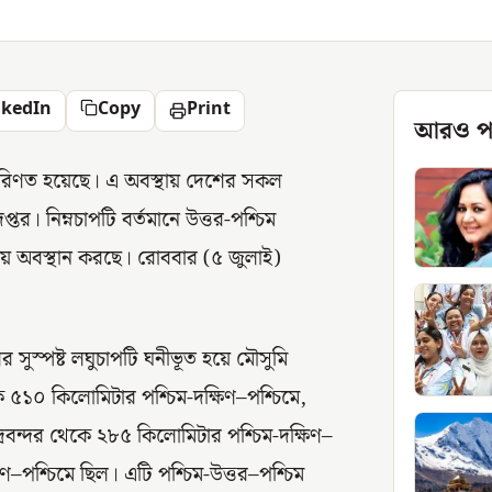
nkedIn
Copy
Print
আরও প
পে পরিণত হয়েছে। এ অবস্থায় দেশের সকল
র। নিম্নচাপটি বর্তমানে উত্তর-পশ্চিম
কায় অবস্থান করছে। রোববার (৫ জুলাই)
সুস্পষ্ট লঘুচাপটি ঘনীভূত হয়ে মৌসুমি
েকে ৫১০ কিলোমিটার পশ্চিম-দক্ষিণ–পশ্চিমে,
্রবন্দর থেকে ২৮৫ কিলোমিটার পশ্চিম-দক্ষিণ–
ণ–পশ্চিমে ছিল। এটি পশ্চিম-উত্তর–পশ্চিম