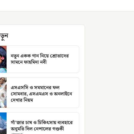
ড়ুন
নতুন একক গান নিয়ে শ্রোতাদের
সামনে ফাহমিদা নবী
এসএসসি ও সমমানের ফল
সোমবার, এসএমএস ও অনলাইনে
দেখার নিয়ম
গাঁ’জার চাষ ও চিকিৎসায় ব্যবহারে
অনুমতি দিল নেপালের গণ্ডকী