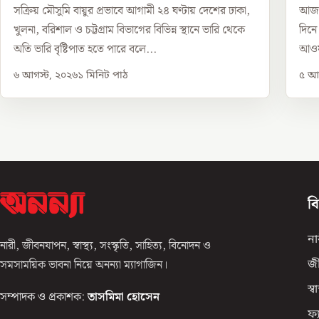
সক্রিয় মৌসুমি বায়ুর প্রভাবে আগামী ২৪ ঘণ্টায় দেশের ঢাকা,
আজ ঐ
খুলনা, বরিশাল ও চট্টগ্রাম বিভাগের বিভিন্ন স্থানে ভারি থেকে
দিনে
অতি ভারি বৃষ্টিপাত হতে পারে বলে...
আওয়া
৬ আগস্ট, ২০২৬
১
মিনিট পাঠ
৫ আগ
ব
না
নারী, জীবনযাপন, স্বাস্থ্য, সংস্কৃতি, সাহিত্য, বিনোদন ও
সমসাময়িক ভাবনা নিয়ে অনন্যা ম্যাগাজিন।
জ
স্বাস
সম্পাদক ও প্রকাশক:
তাসমিমা হোসেন
ফ্