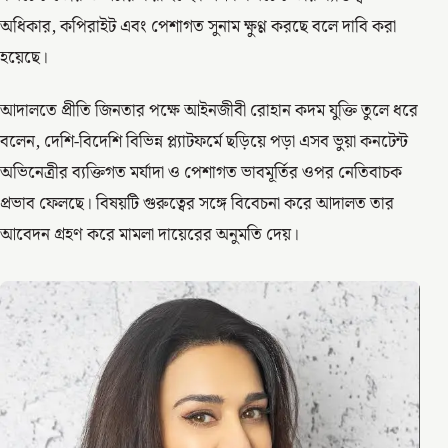
অধিকার, কপিরাইট এবং পেশাগত সুনাম ক্ষুণ্ণ করছে বলে দাবি করা
হয়েছে।
আদালতে প্রীতি জিনতার পক্ষে আইনজীবী রোহান কদম যুক্তি তুলে ধরে
বলেন, দেশি-বিদেশি বিভিন্ন প্ল্যাটফর্মে ছড়িয়ে পড়া এসব ভুয়া কনটেন্ট
অভিনেত্রীর ব্যক্তিগত মর্যাদা ও পেশাগত ভাবমূর্তির ওপর নেতিবাচক
প্রভাব ফেলছে। বিষয়টি গুরুত্বের সঙ্গে বিবেচনা করে আদালত তার
আবেদন গ্রহণ করে মামলা দায়েরের অনুমতি দেয়।