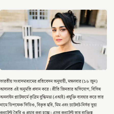
ভারতীয় সংবাদমাধ্যমের প্রতিবেদন অনুযায়ী, মঙ্গলবার (১৬ জুন)
আদালত এই অনুমতি প্রদান করে। প্রীতি জিনতার অভিযোগ, বিভিন্ন
অনলাইন প্ল্যাটফর্মে কৃত্রিম বুদ্ধিমত্তা (এআই) প্রযুক্তি ব্যবহার করে তার
নামে ডিপফেক ভিডিও, বিকৃত ছবি, মিম এবং চ্যাটবট-নির্ভর ভুয়া
কনটেন্ট তৈরি ও প্রচার করা হচ্ছে। এসব কনটেন্ট তার ব্যক্তিত্ব