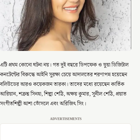
এটি প্রথম কোনো ঘটনা নয়। গত দুই বছরে ডিপফেক ও ভুয়া ডিজিটাল
কনটেন্টের বিরুদ্ধে আইনি সুরক্ষা চেয়ে আদালতের শরণাপন্ন হয়েছেন
বলিউডের আরও কয়েকজন তারকা। তাদের মধ্যে রয়েছেন কার্তিক
আরিয়ান, শত্রুঘ্ন সিনহা, শিল্পা শেঠি, অক্ষয় কুমার, সুনীল শেঠি, প্রয়াত
সংগীতশিল্পী আশা ভোঁসলে এবং অরিজিৎ সিং।
ADVERTISEMENTS