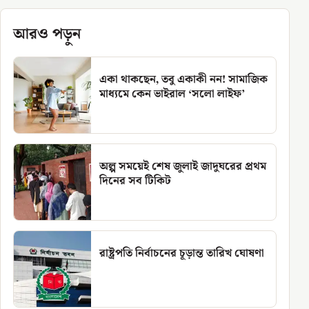
আরও পড়ুন
একা থাকছেন, তবু একাকী নন! সামাজিক
মাধ্যমে কেন ভাইরাল ‘সলো লাইফ’
অল্প সময়েই শেষ জুলাই জাদুঘরের প্রথম
দিনের সব টিকিট
রাষ্ট্রপতি নির্বাচনের চূড়ান্ত তারিখ ঘোষণা