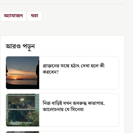
অ্যামাজন
খরা
আরও পড়ুন
প্রাক্তনের সঙ্গে হঠাৎ দেখা হলে কী
করবেন?
নিজ বাড়িই যখন অবরুদ্ধ কারাগার,
আলোচনায় যে সিনেমা