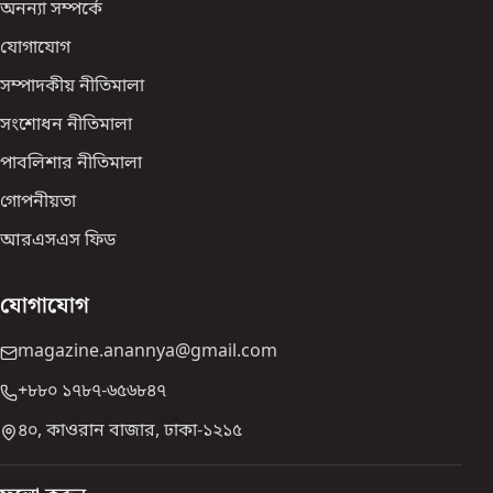
অনন্যা সম্পর্কে
যোগাযোগ
সম্পাদকীয় নীতিমালা
সংশোধন নীতিমালা
পাবলিশার নীতিমালা
গোপনীয়তা
আরএসএস ফিড
যোগাযোগ
magazine.anannya@gmail.com
+৮৮০ ১৭৮৭-৬৫৬৮৪৭
৪০, কাওরান বাজার, ঢাকা-১২১৫