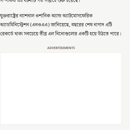
সম্পর্কিত এই ঘটনাটি গত সপ্তাহে শুরু হয়েছে।
যুক্তরাষ্ট্রের ন্যাশনাল ওশানিক অ্যান্ড অ্যাটমোসফেরিক
অ্যাডমিনিস্ট্রেশন (এনওএএ) জানিয়েছে, বছরের শেষ নাগাদ এটি
রেকর্ডে থাকা সবচেয়ে তীব্র এল নিনোগুলোর একটি হয়ে উঠতে পারে।
ADVERTISEMENTS