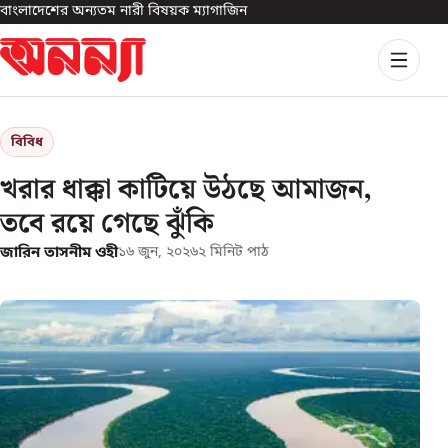
বাংলাদেশের অন্যতম নারী বিষয়ক ম্যাগাজিন
বিবিধ
খরার ধাক্কা কাটিয়ে উঠছে আমাজন,
তবে রয়ে গেছে ঝুঁকি
জারিন তাসনীম ওহী
১৬ জুন, ২০২৬
২
মিনিট পাঠ