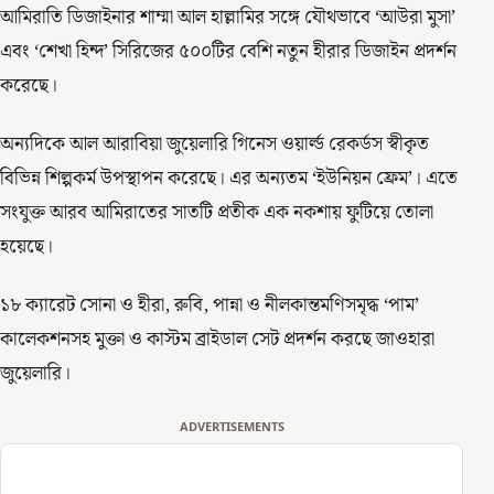
আমিরাতি ডিজাইনার শাম্মা আল হাল্লামির সঙ্গে যৌথভাবে ‘আউরা মুসা’
এবং ‘শেখা হিন্দ’ সিরিজের ৫০০টির বেশি নতুন হীরার ডিজাইন প্রদর্শন
করেছে।
অন্যদিকে আল আরাবিয়া জুয়েলারি গিনেস ওয়ার্ল্ড রেকর্ডস স্বীকৃত
বিভিন্ন শিল্পকর্ম উপস্থাপন করেছে। এর অন্যতম ‘ইউনিয়ন ফ্রেম’। এতে
সংযুক্ত আরব আমিরাতের সাতটি প্রতীক এক নকশায় ফুটিয়ে তোলা
হয়েছে।
১৮ ক্যারেট সোনা ও হীরা, রুবি, পান্না ও নীলকান্তমণিসমৃদ্ধ ‘পাম’
কালেকশনসহ মুক্তা ও কাস্টম ব্রাইডাল সেট প্রদর্শন করছে জাওহারা
জুয়েলারি।
ADVERTISEMENTS