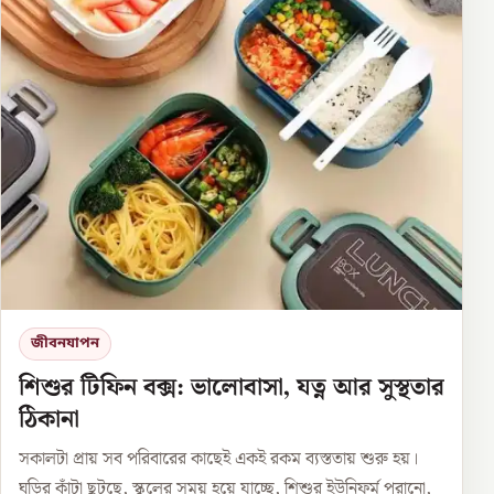
জীবনযাপন
শিশুর টিফিন বক্স: ভালোবাসা, যত্ন আর সুস্থতার
ঠিকানা
সকালটা প্রায় সব পরিবারের কাছেই একই রকম ব্যস্ততায় শুরু হয়।
ঘড়ির কাঁটা ছুটছে, স্কুলের সময় হয়ে যাচ্ছে, শিশুর ইউনিফর্ম পরানো,