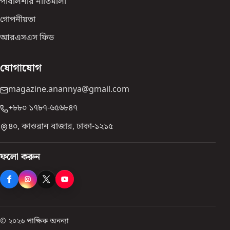
পাবলিশার নীতিমালা
গোপনীয়তা
আরএসএস ফিড
যোগাযোগ
magazine.anannya@gmail.com
+৮৮০ ১৭৮৭-৬৫৬৮৪৭
৪০, কাওরান বাজার, ঢাকা-১২১৫
ফলো করুন
© ২০২৬ পাক্ষিক অনন্যা