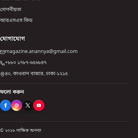
গোপনীয়তা
আরএসএস ফিড
যোগাযোগ
magazine.anannya@gmail.com
+৮৮০ ১৭৮৭-৬৫৬৮৪৭
৪০, কাওরান বাজার, ঢাকা-১২১৫
ফলো করুন
© ২০২৬ পাক্ষিক অনন্যা