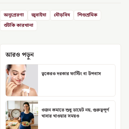
অনুপ্রেরণা
জুবাইদা
দৌড়বিদ
শিশুশ্রমিক
শুঁটকি কারখানা
আরও পড়ুন
ত্বকেরও দরকার ফাস্টিং বা উপবাস
ওজন কমাতে শুধু ডায়েট নয়, গুরুত্বপূর্ণ
খাবার খাওয়ার সময়ও