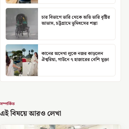
চার বিভাগে ভারি থেকে অতি ভারি বৃষ্টির
আভাস, চট্টগ্রামে ভূমিধসের শঙ্কা
কানের অদেখা লুকে নজর কাড়লেন
ঐশ্বরিয়া, গাউনে ৭ হাজারের বেশি মুক্তা
সম্পর্কিত
এই বিষয়ে আরও লেখা