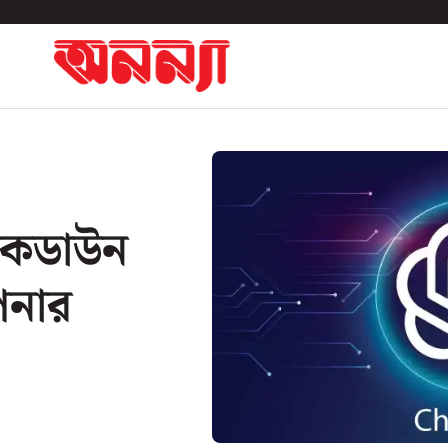
লকডাউন
পনার