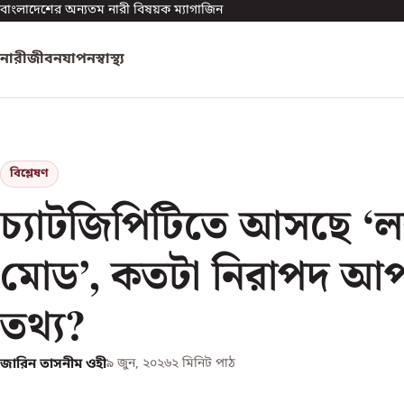
বাংলাদেশের অন্যতম নারী বিষয়ক ম্যাগাজিন
নারী
জীবনযাপন
স্বাস্থ্য
বিশ্লেষণ
চ্যাটজিপিটিতে আসছে ‘
মোড’, কতটা নিরাপদ আ
তথ্য?
জারিন তাসনীম ওহী
৯ জুন, ২০২৬
২
মিনিট পাঠ