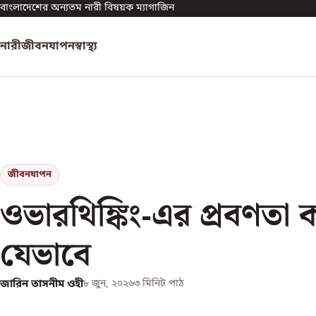
বাংলাদেশের অন্যতম নারী বিষয়ক ম্যাগাজিন
নারী
জীবনযাপন
স্বাস্থ্য
জীবনযাপন
ওভারথিঙ্কিং-এর প্রবণতা
যেভাবে
জারিন তাসনীম ওহী
৮ জুন, ২০২৬
৩
মিনিট পাঠ