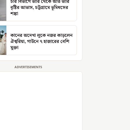
চার বিভাগে ভারি থেকে অতি ভারি
বৃষ্টির আভাস, চট্টগ্রামে ভূমিধসের
শঙ্কা
কানের অদেখা লুকে নজর কাড়লেন
ঐশ্বরিয়া, গাউনে ৭ হাজারের বেশি
মুক্তা
ADVERTISEMENTS