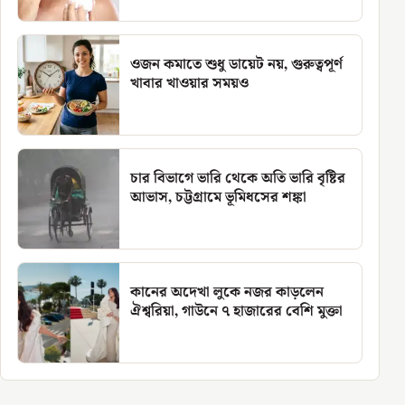
ওজন কমাতে শুধু ডায়েট নয়, গুরুত্বপূর্ণ
খাবার খাওয়ার সময়ও
চার বিভাগে ভারি থেকে অতি ভারি বৃষ্টির
আভাস, চট্টগ্রামে ভূমিধসের শঙ্কা
কানের অদেখা লুকে নজর কাড়লেন
ঐশ্বরিয়া, গাউনে ৭ হাজারের বেশি মুক্তা