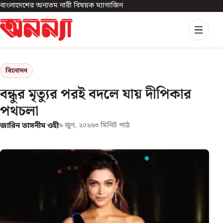
বাংলাদেশের অন্যতম নারী বিষয়ক ম্যাগাজিন
বিনোদন
বন্ধুর মৃত্যুর পরই বদলে যায় দীপিকার
পথচলা
জারিন তাসনীম ওহী
৬ জুন, ২০২৬
৩
মিনিট পাঠ