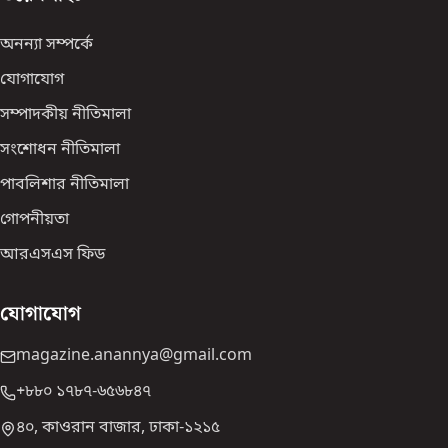
অনন্যা সম্পর্কে
যোগাযোগ
সম্পাদকীয় নীতিমালা
সংশোধন নীতিমালা
পাবলিশার নীতিমালা
গোপনীয়তা
আরএসএস ফিড
যোগাযোগ
magazine.anannya@gmail.com
+৮৮০ ১৭৮৭-৬৫৬৮৪৭
৪০, কাওরান বাজার, ঢাকা-১২১৫