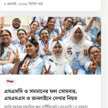
৮ আগস্ট, ২০২৬
১
মিনিট পাঠ
শিক্ষা
এসএসসি ও সমমানের ফল সোমবার,
এসএমএস ও অনলাইনে দেখার নিয়ম
চলতি বছরের মাধ্যমিক স্কুল সার্টিফিকেট (এসএসসি) ও সমমান