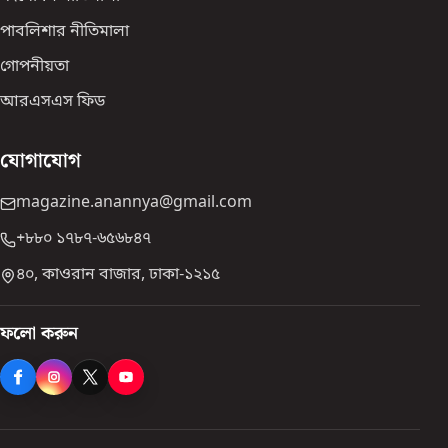
পাবলিশার নীতিমালা
গোপনীয়তা
আরএসএস ফিড
যোগাযোগ
magazine.anannya@gmail.com
+৮৮০ ১৭৮৭-৬৫৬৮৪৭
৪০, কাওরান বাজার, ঢাকা-১২১৫
ফলো করুন