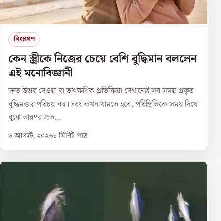
বিশ্লেষণ
কেন স্ত্রীকে নিজের চেয়ে বেশি বুদ্ধিমান বললেন
এই মনোবিজ্ঞানী
দ্রুত উত্তর দেওয়া বা তাৎক্ষণিক প্রতিক্রিয়া দেখানোই সব সময় প্রকৃত
বুদ্ধিমত্তার পরিচয় নয়। বরং কখন থামতে হবে, পরিস্থিতিকে সময় দিয়ে
বুঝে তারপর প্রত...
৬ আগস্ট, ২০২৬
১
মিনিট পাঠ